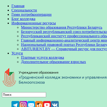
Главная
Специальности
Гимн потребкооперации
Блог колледжа
Информационные ресурсы
Министерство образования Республики Беларусь
Белорусский республиканский союз потребительск
Республиканский институт профессионального обр
Главный информационно-аналитический центр мини
Национальный правовой портал Республики Белар
ABITURIENT.BY — Справочный ресурс для посту
Услуги
Платные услуги колледжа
Дополнительное образование взрослых