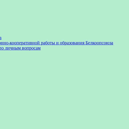
а
онно-кооперативной работы и образования Белкоопсоюза
 по личным вопросам