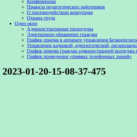
Конференции
Правила педагогических работников
О противодействии коррупции
Охрана труда
Одно окно
Административные процедуры
Электронное обращение граждан
График приема в аппарате управления Белкоопсоюз
Управление кадровой, идеологической, организаци
График приема граждан администрацией колледжа
График проведения «прямых телефонных линий»
2023-01-20-15-08-37-475