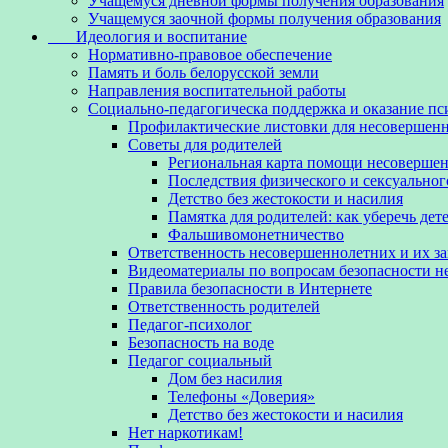
Учащемуся дневной формы получения образования
Учащемуся заочной формы получения образования
Идеология и воспитание
Нормативно-правовое обеспечение
Память и боль белорусской земли
Направления воспитательной работы
Социально-педагогическа поддержка и оказание п
Профилактические листовки для несовершенн
Советы для родителей
Региональная карта помощи несовершен
Последствия физического и сексуальног
Детство без жестокости и насилия
Памятка для родителей: как уберечь дет
Фальшивомонетничество
Ответственность несовершеннолетних и их з
Видеоматериалы по вопросам безопасности 
Правила безопасности в Интернете
Ответственность родителей
Педагог-психолог
Безопасность на воде
Педагог социальный
Дом без насилия
Телефоны «Доверия»
Детство без жестокости и насилия
Нет наркотикам!