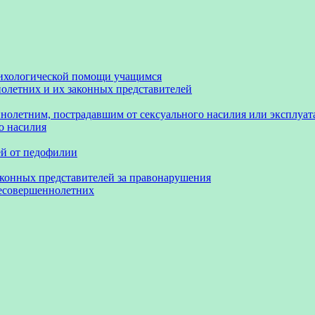
сихологической помощи учащимся
олетних и их законных представителей
нолетним, пострадавшим от сексуального насилия или эксплуа
о насилия
ей от педофилии
аконных представителей за правонарушения
несовершеннолетних