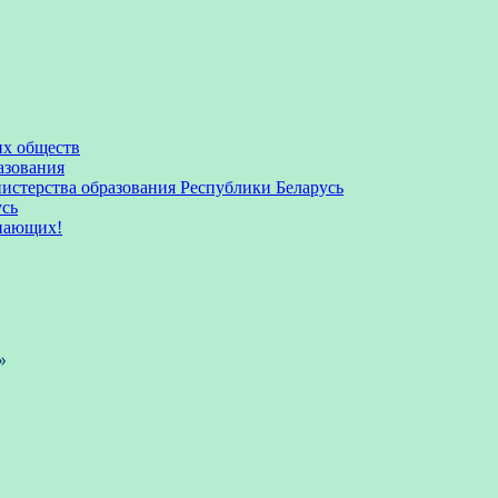
их обществ
азования
стерства образования Республики Беларусь
усь
пающих!