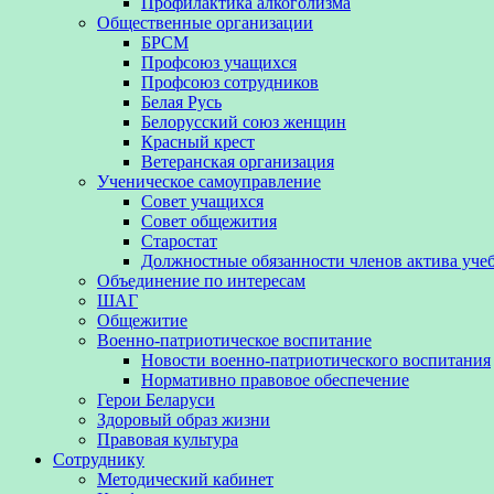
Профилактика алкоголизма
Общественные организации
БРСМ
Профсоюз учащихся
Профсоюз сотрудников
Белая Русь
Белорусский союз женщин
Красный крест
Ветеранская организация
Ученическое самоуправление
Совет учащихся
Совет общежития
Старостат
Должностные обязанности членов актива уче
Объединение по интересам
ШАГ
Общежитие
Военно-патриотическое воспитание
Новости военно-патриотического воспитания
Нормативно правовое обеспечение
Герои Беларуси
Здоровый образ жизни
Правовая культура
Сотруднику
Методический кабинет