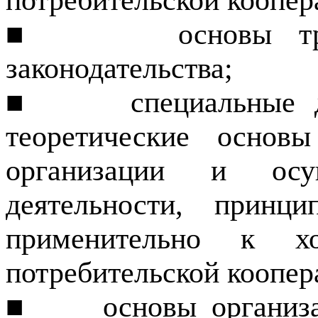
потребительской коопер
■
основы тр
законодательства;
■
специальные 
теоретические основы
организации и осущ
деятельно­сти, прин
применительно к хоз
потребительской коопера
■
основы организ