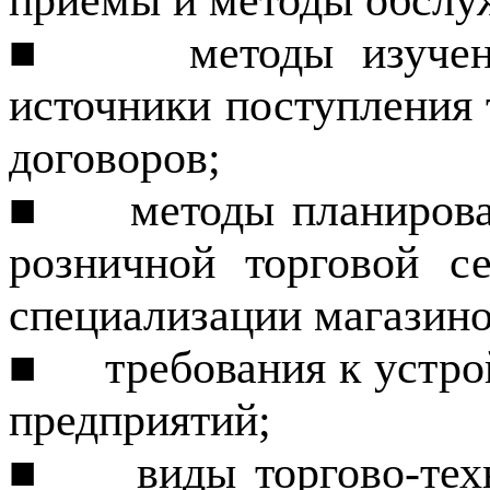
приемы и ме­тоды обслу
■
методы изучен
источники поступления 
договоров;
■
методы планирова
розничной торговой с
специализации магазино
■
требования к устро
предприятий;
■
виды торгово-тех