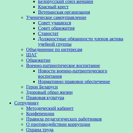
Белорусский союз женщин
Красный крест
Ветеранская организация
Ученическое самоуправление
Совет учащихся
Совет общежития
Старостат
Должностные обязанности членов актива
учебной группы
Объединение по интересам
ШАГ
Общежитие
Военно-патриотическое воспитание
Новости военно-патриотического
воспитания
Нормативно правовое обеспечение
Герои Беларуси
Здоровый образ жизни
Правовая культура
Сотруднику
Методический кабинет
Конференции
Правила педагогических работников
О противодействии коррупции
Охрана труда