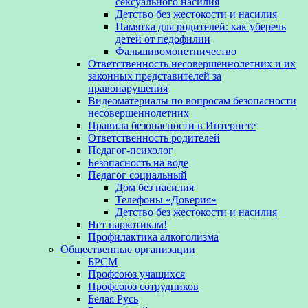
сексуального насилия
Детство без жестокости и насилия
Памятка для родителей: как уберечь
детей от педофилии
Фальшивомонетничество
Ответственность несовершеннолетних и их
законных представителей за
правонарушения
Видеоматериалы по вопросам безопасности
несовершеннолетних
Правила безопасности в Интернете
Ответственность родителей
Педагог-психолог
Безопасность на воде
Педагог социальный
Дом без насилия
Телефоны «Доверия»
Детство без жестокости и насилия
Нет наркотикам!
Профилактика алкоголизма
Общественные организации
БРСМ
Профсоюз учащихся
Профсоюз сотрудников
Белая Русь