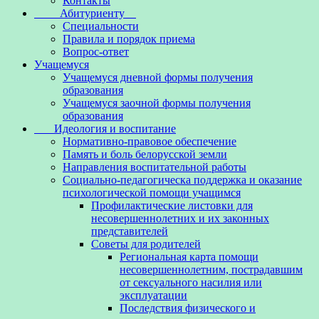
Контакты
Абитуриенту
Специальности
Правила и порядок приема
Вопрос-ответ
Учащемуся
Учащемуся дневной формы получения
образования
Учащемуся заочной формы получения
образования
Идеология и воспитание
Нормативно-правовое обеспечение
Память и боль белорусской земли
Направления воспитательной работы
Социально-педагогическа поддержка и оказание
психологической помощи учащимся
Профилактические листовки для
несовершеннолетних и их законных
представителей
Советы для родителей
Региональная карта помощи
несовершеннолетним, пострадавшим
от сексуального насилия или
эксплуатации
Последствия физического и