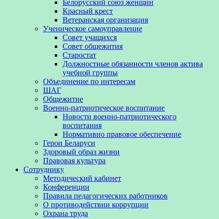
Белорусский союз женщин
Красный крест
Ветеранская организация
Ученическое самоуправление
Совет учащихся
Совет общежития
Старостат
Должностные обязанности членов актива
учебной группы
Объединение по интересам
ШАГ
Общежитие
Военно-патриотическое воспитание
Новости военно-патриотического
воспитания
Нормативно правовое обеспечение
Герои Беларуси
Здоровый образ жизни
Правовая культура
Сотруднику
Методический кабинет
Конференции
Правила педагогических работников
О противодействии коррупции
Охрана труда