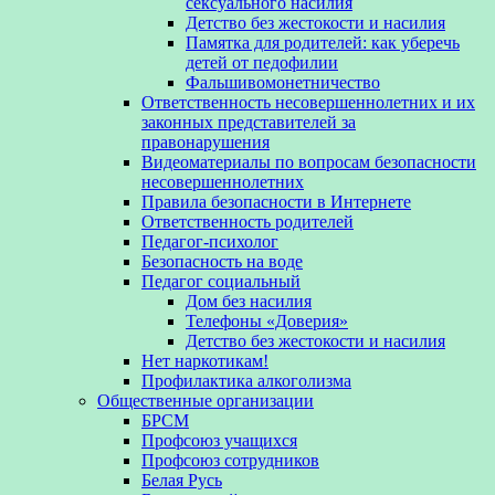
сексуального насилия
Детство без жестокости и насилия
Памятка для родителей: как уберечь
детей от педофилии
Фальшивомонетничество
Ответственность несовершеннолетних и их
законных представителей за
правонарушения
Видеоматериалы по вопросам безопасности
несовершеннолетних
Правила безопасности в Интернете
Ответственность родителей
Педагог-психолог
Безопасность на воде
Педагог социальный
Дом без насилия
Телефоны «Доверия»
Детство без жестокости и насилия
Нет наркотикам!
Профилактика алкоголизма
Общественные организации
БРСМ
Профсоюз учащихся
Профсоюз сотрудников
Белая Русь