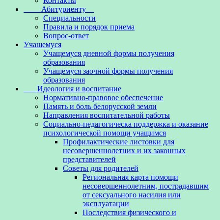
Контакты
Абитуриенту
Специальности
Правила и порядок приема
Вопрос-ответ
Учащемуся
Учащемуся дневной формы получения
образования
Учащемуся заочной формы получения
образования
Идеология и воспитание
Нормативно-правовое обеспечение
Память и боль белорусской земли
Направления воспитательной работы
Социально-педагогическа поддержка и оказание
психологической помощи учащимся
Профилактические листовки для
несовершеннолетних и их законных
представителей
Советы для родителей
Региональная карта помощи
несовершеннолетним, пострадавшим
от сексуального насилия или
эксплуатации
Последствия физического и