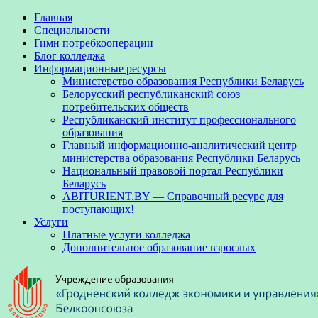
Главная
Специальности
Гимн потребкооперации
Блог колледжа
Информационные ресурсы
Министерство образования Республики Беларусь
Белорусский республиканский союз
потребительских обществ
Республиканский институт профессионального
образования
Главный информационно-аналитический центр
министерства образования Республики Беларусь
Национальный правовой портал Республики
Беларусь
ABITURIENT.BY — Справочный ресурс для
поступающих!
Услуги
Платные услуги колледжа
Дополнительное образование взрослых