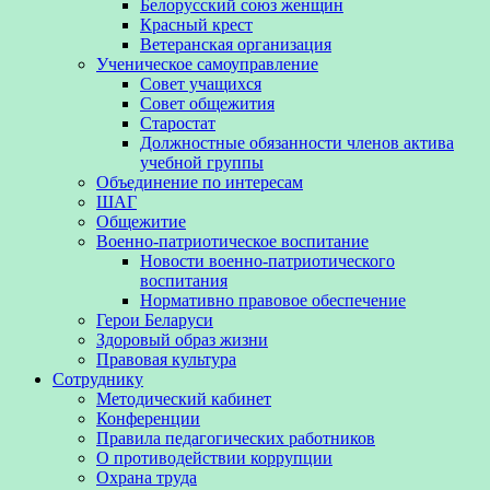
Белорусский союз женщин
Красный крест
Ветеранская организация
Ученическое самоуправление
Совет учащихся
Совет общежития
Старостат
Должностные обязанности членов актива
учебной группы
Объединение по интересам
ШАГ
Общежитие
Военно-патриотическое воспитание
Новости военно-патриотического
воспитания
Нормативно правовое обеспечение
Герои Беларуси
Здоровый образ жизни
Правовая культура
Сотруднику
Методический кабинет
Конференции
Правила педагогических работников
О противодействии коррупции
Охрана труда