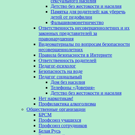
сексуального насилия
Детство без жестокости и насилия
Памятка для родителей: как уберечь
детей от педофилии
Фальшивомонетничество
Ответственность несовершеннолетних и их
законных представителей за
правонарушения
Видеоматериалы по вопросам безопасности
несовершеннолетних
Правила безопасности в Интернете
Ответственность родителей
Педагог-психолог
Безопасность на воде
Педагог социальный
Дом без насилия
Телефоны «Доверия»
Детство без жестокости и насилия
Нет наркотикам!
Профилактика алкоголизма
Общественные организации
БРСМ
Профсоюз учащихся
Профсоюз сотрудников
Белая Русь