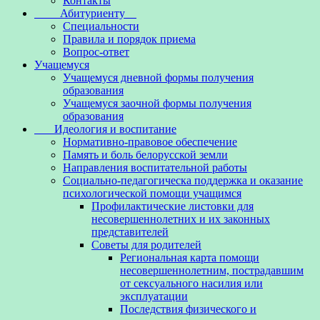
Контакты
Абитуриенту
Специальности
Правила и порядок приема
Вопрос-ответ
Учащемуся
Учащемуся дневной формы получения
образования
Учащемуся заочной формы получения
образования
Идеология и воспитание
Нормативно-правовое обеспечение
Память и боль белорусской земли
Направления воспитательной работы
Социально-педагогическа поддержка и оказание
психологической помощи учащимся
Профилактические листовки для
несовершеннолетних и их законных
представителей
Советы для родителей
Региональная карта помощи
несовершеннолетним, пострадавшим
от сексуального насилия или
эксплуатации
Последствия физического и