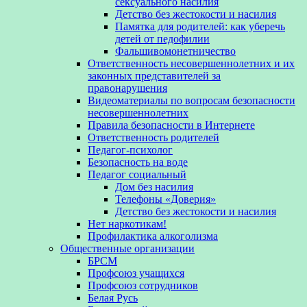
сексуального насилия
Детство без жестокости и насилия
Памятка для родителей: как уберечь
детей от педофилии
Фальшивомонетничество
Ответственность несовершеннолетних и их
законных представителей за
правонарушения
Видеоматериалы по вопросам безопасности
несовершеннолетних
Правила безопасности в Интернете
Ответственность родителей
Педагог-психолог
Безопасность на воде
Педагог социальный
Дом без насилия
Телефоны «Доверия»
Детство без жестокости и насилия
Нет наркотикам!
Профилактика алкоголизма
Общественные организации
БРСМ
Профсоюз учащихся
Профсоюз сотрудников
Белая Русь