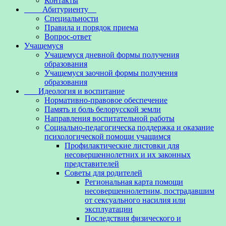
Контакты
Абитуриенту
Специальности
Правила и порядок приема
Вопрос-ответ
Учащемуся
Учащемуся дневной формы получения
образования
Учащемуся заочной формы получения
образования
Идеология и воспитание
Нормативно-правовое обеспечение
Память и боль белорусской земли
Направления воспитательной работы
Социально-педагогическа поддержка и оказание
психологической помощи учащимся
Профилактические листовки для
несовершеннолетних и их законных
представителей
Советы для родителей
Региональная карта помощи
несовершеннолетним, пострадавшим
от сексуального насилия или
эксплуатации
Последствия физического и