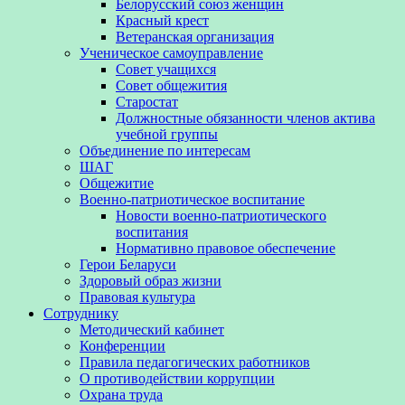
Белорусский союз женщин
Красный крест
Ветеранская организация
Ученическое самоуправление
Совет учащихся
Совет общежития
Старостат
Должностные обязанности членов актива
учебной группы
Объединение по интересам
ШАГ
Общежитие
Военно-патриотическое воспитание
Новости военно-патриотического
воспитания
Нормативно правовое обеспечение
Герои Беларуси
Здоровый образ жизни
Правовая культура
Сотруднику
Методический кабинет
Конференции
Правила педагогических работников
О противодействии коррупции
Охрана труда