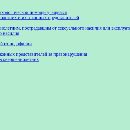
сихологической помощи учащимся
олетних и их законных представителей
нолетним, пострадавшим от сексуального насилия или эксплуа
о насилия
ей от педофилии
аконных представителей за правонарушения
несовершеннолетних