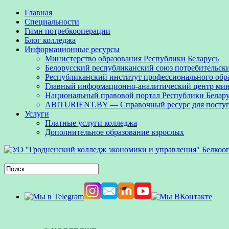
Главная
Специальности
Гимн потребкооперации
Блог колледжа
Информационные ресурсы
Министерство образования Республики Беларусь
Белорусский республиканский союз потребительск
Республиканский институт профессионального обр
Главный информационно-аналитический центр мини
Национальный правовой портал Республики Белар
ABITURIENT.BY — Справочный ресурс для посту
Услуги
Платные услуги колледжа
Дополнительное образование взрослых