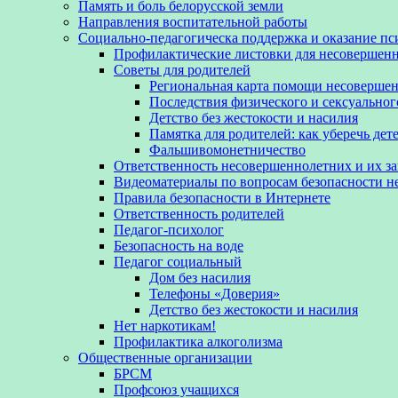
Память и боль белорусской земли
Направления воспитательной работы
Социально-педагогическа поддержка и оказание п
Профилактические листовки для несовершенн
Советы для родителей
Региональная карта помощи несовершен
Последствия физического и сексуальног
Детство без жестокости и насилия
Памятка для родителей: как уберечь дет
Фальшивомонетничество
Ответственность несовершеннолетних и их з
Видеоматериалы по вопросам безопасности 
Правила безопасности в Интернете
Ответственность родителей
Педагог-психолог
Безопасность на воде
Педагог социальный
Дом без насилия
Телефоны «Доверия»
Детство без жестокости и насилия
Нет наркотикам!
Профилактика алкоголизма
Общественные организации
БРСМ
Профсоюз учащихся