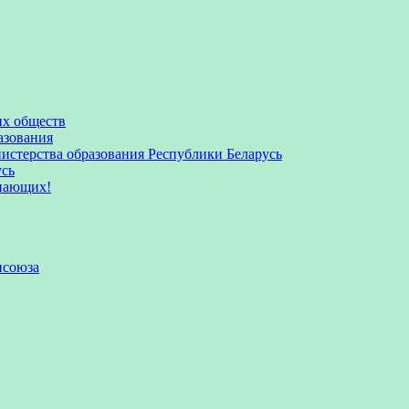
их обществ
азования
стерства образования Республики Беларусь
усь
пающих!