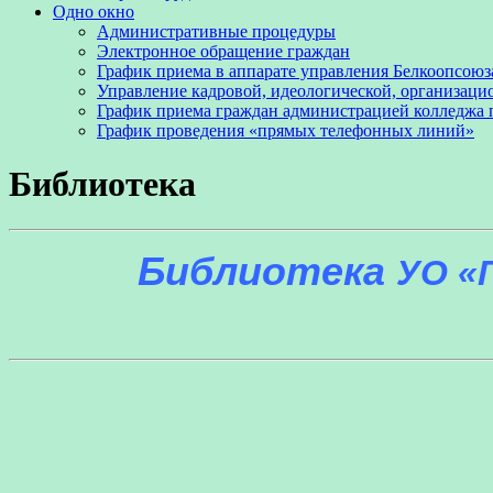
Одно окно
Административные процедуры
Электронное обращение граждан
График приема в аппарате управления Белкоопсоюз
Управление кадровой, идеологической, организаци
График приема граждан администрацией колледжа
График проведения «прямых телефонных линий»
Библиотека
Библиотека
УО «