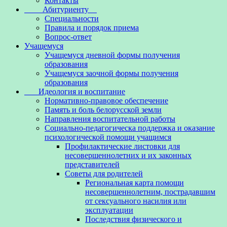
Контакты
Абитуриенту
Специальности
Правила и порядок приема
Вопрос-ответ
Учащемуся
Учащемуся дневной формы получения
образования
Учащемуся заочной формы получения
образования
Идеология и воспитание
Нормативно-правовое обеспечение
Память и боль белорусской земли
Направления воспитательной работы
Социально-педагогическа поддержка и оказание
психологической помощи учащимся
Профилактические листовки для
несовершеннолетних и их законных
представителей
Советы для родителей
Региональная карта помощи
несовершеннолетним, пострадавшим
от сексуального насилия или
эксплуатации
Последствия физического и