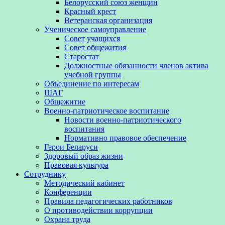
Белорусский союз женщин
Красный крест
Ветеранская организация
Ученическое самоуправление
Совет учащихся
Совет общежития
Старостат
Должностные обязанности членов актива
учебной группы
Объединение по интересам
ШАГ
Общежитие
Военно-патриотическое воспитание
Новости военно-патриотического
воспитания
Нормативно правовое обеспечение
Герои Беларуси
Здоровый образ жизни
Правовая культура
Сотруднику
Методический кабинет
Конференции
Правила педагогических работников
О противодействии коррупции
Охрана труда