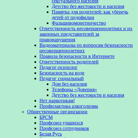
сексуального насилия
Детство без жестокости и насилия
Памятка для родителей: как уберечь
детей от педофилии
Фальшивомонетничество
Ответственность несовершеннолетних и их
законных представителей за
правонарушения
Видеоматериалы по вопросам безопасности
несовершеннолетних
Правила безопасности в Интернете
Ответственность родителей
Педагог-психолог
Безопасность на воде
Педагог социальный
Дом без насилия
Телефоны «Доверия»
Детство без жестокости и насилия
Нет наркотикам!
Профилактика алкоголизма
Общественные организации
БРСМ
Профсоюз учащихся
Профсоюз сотрудников
Белая Русь