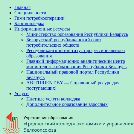
Главная
Специальности
Гимн потребкооперации
Блог колледжа
Информационные ресурсы
Министерство образования Республики Беларусь
Белорусский республиканский союз
потребительских обществ
Республиканский институт профессионального
образования
Главный информационно-аналитический центр
министерства образования Республики Беларусь
Национальный правовой портал Республики
Беларусь
ABITURIENT.BY — Справочный ресурс для
поступающих!
Услуги
Платные услуги колледжа
Дополнительное образование взрослых