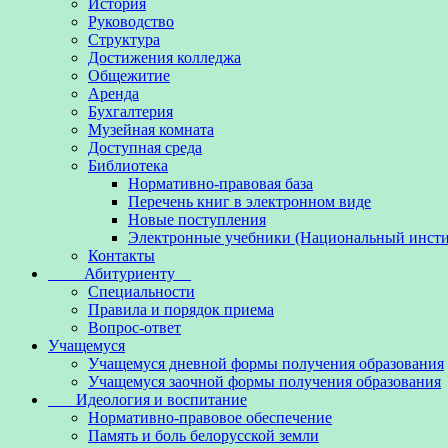
История
Руководство
Структура
Достижения колледжа
Общежитие
Аренда
Бухгалтерия
Музейная комната
Доступная среда
Библиотека
Нормативно-правовая база
Перечень книг в электронном виде
Новые поступления
Электронные учебники (Национальный инсти
Контакты
Абитуриенту
Специальности
Правила и порядок приема
Вопрос-ответ
Учащемуся
Учащемуся дневной формы получения образования
Учащемуся заочной формы получения образования
Идеология и воспитание
Нормативно-правовое обеспечение
Память и боль белорусской земли