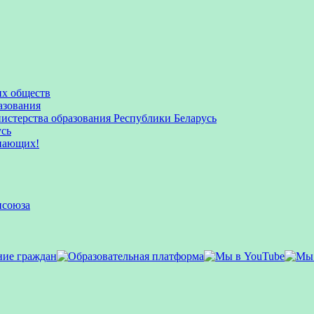
их обществ
азования
стерства образования Республики Беларусь
усь
пающих!