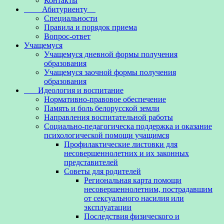
Контакты
Абитуриенту
Специальности
Правила и порядок приема
Вопрос-ответ
Учащемуся
Учащемуся дневной формы получения
образования
Учащемуся заочной формы получения
образования
Идеология и воспитание
Нормативно-правовое обеспечение
Память и боль белорусской земли
Направления воспитательной работы
Социально-педагогическа поддержка и оказание
психологической помощи учащимся
Профилактические листовки для
несовершеннолетних и их законных
представителей
Советы для родителей
Региональная карта помощи
несовершеннолетним, пострадавшим
от сексуального насилия или
эксплуатации
Последствия физического и