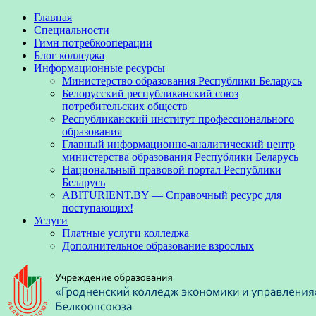
Главная
Специальности
Гимн потребкооперации
Блог колледжа
Информационные ресурсы
Министерство образования Республики Беларусь
Белорусский республиканский союз
потребительских обществ
Республиканский институт профессионального
образования
Главный информационно-аналитический центр
министерства образования Республики Беларусь
Национальный правовой портал Республики
Беларусь
ABITURIENT.BY — Справочный ресурс для
поступающих!
Услуги
Платные услуги колледжа
Дополнительное образование взрослых