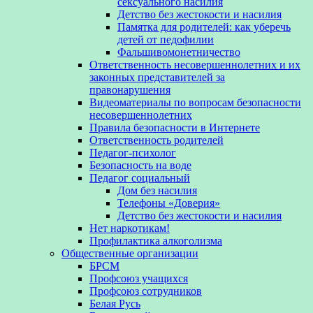
сексуального насилия
Детство без жестокости и насилия
Памятка для родителей: как уберечь
детей от педофилии
Фальшивомонетничество
Ответственность несовершеннолетних и их
законных представителей за
правонарушения
Видеоматериалы по вопросам безопасности
несовершеннолетних
Правила безопасности в Интернете
Ответственность родителей
Педагог-психолог
Безопасность на воде
Педагог социальный
Дом без насилия
Телефоны «Доверия»
Детство без жестокости и насилия
Нет наркотикам!
Профилактика алкоголизма
Общественные организации
БРСМ
Профсоюз учащихся
Профсоюз сотрудников
Белая Русь