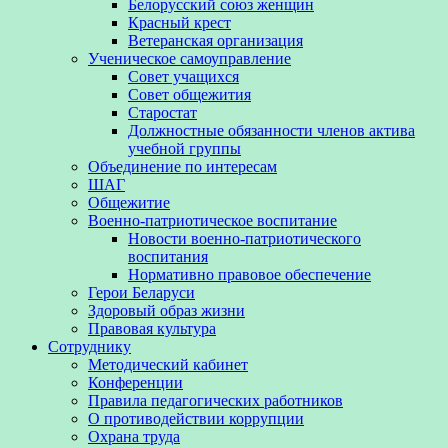
Белорусский союз женщин
Красный крест
Ветеранская организация
Ученическое самоуправление
Совет учащихся
Совет общежития
Старостат
Должностные обязанности членов актива
учебной группы
Объединение по интересам
ШАГ
Общежитие
Военно-патриотическое воспитание
Новости военно-патриотического
воспитания
Нормативно правовое обеспечение
Герои Беларуси
Здоровый образ жизни
Правовая культура
Сотруднику
Методический кабинет
Конференции
Правила педагогических работников
О противодействии коррупции
Охрана труда