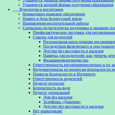
Учащемуся дневной формы получения образования
Учащемуся заочной формы получения образования
Идеология и воспитание
Нормативно-правовое обеспечение
Память и боль белорусской земли
Направления воспитательной работы
Социально-педагогическа поддержка и оказание п
Профилактические листовки для несовершенн
Советы для родителей
Региональная карта помощи несовершен
Последствия физического и сексуальног
Детство без жестокости и насилия
Памятка для родителей: как уберечь дет
Фальшивомонетничество
Ответственность несовершеннолетних и их з
Видеоматериалы по вопросам безопасности 
Правила безопасности в Интернете
Ответственность родителей
Педагог-психолог
Безопасность на воде
Педагог социальный
Дом без насилия
Телефоны «Доверия»
Детство без жестокости и насилия
Нет наркотикам!