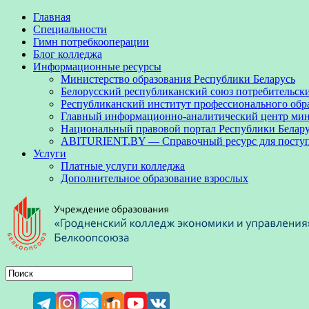
Главная
Специальности
Гимн потребкооперации
Блог колледжа
Информационные ресурсы
Министерство образования Республики Беларусь
Белорусский республиканский союз потребительск
Республиканский институт профессионального обр
Главный информационно-аналитический центр мини
Национальный правовой портал Республики Белар
ABITURIENT.BY — Справочный ресурс для посту
Услуги
Платные услуги колледжа
Дополнительное образование взрослых