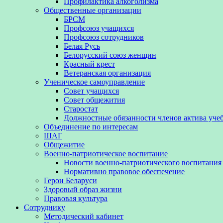
Профилактика алкоголизма
Общественные организации
БРСМ
Профсоюз учащихся
Профсоюз сотрудников
Белая Русь
Белорусский союз женщин
Красный крест
Ветеранская организация
Ученическое самоуправление
Совет учащихся
Совет общежития
Старостат
Должностные обязанности членов актива уче
Объединение по интересам
ШАГ
Общежитие
Военно-патриотическое воспитание
Новости военно-патриотического воспитания
Нормативно правовое обеспечение
Герои Беларуси
Здоровый образ жизни
Правовая культура
Сотруднику
Методический кабинет