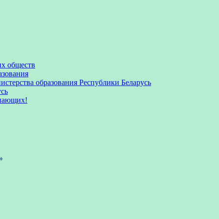
их обществ
азования
стерства образования Республики Беларусь
усь
пающих!