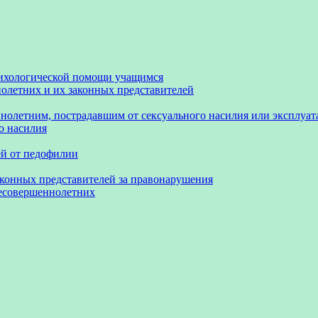
сихологической помощи учащимся
олетних и их законных представителей
нолетним, пострадавшим от сексуального насилия или эксплуа
о насилия
ей от педофилии
аконных представителей за правонарушения
несовершеннолетних