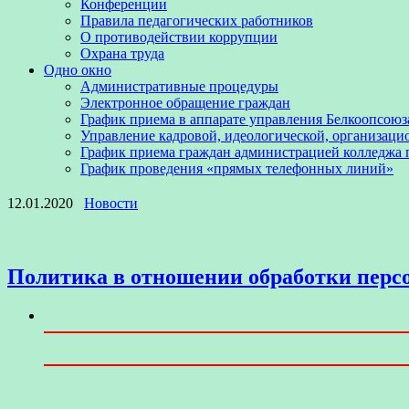
Конференции
Правила педагогических работников
О противодействии коррупции
Охрана труда
Одно окно
Административные процедуры
Электронное обращение граждан
График приема в аппарате управления Белкоопсоюз
Управление кадровой, идеологической, организаци
График приема граждан администрацией колледжа
График проведения «прямых телефонных линий»
12.01.2020
Новости
Политика в отношении обработки пер