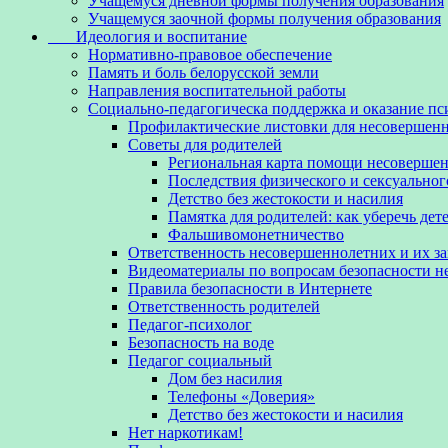
Учащемуся дневной формы получения образования
Учащемуся заочной формы получения образования
Идеология и воспитание
Нормативно-правовое обеспечение
Память и боль белорусской земли
Направления воспитательной работы
Социально-педагогическа поддержка и оказание п
Профилактические листовки для несовершенн
Советы для родителей
Региональная карта помощи несовершен
Последствия физического и сексуальног
Детство без жестокости и насилия
Памятка для родителей: как уберечь дет
Фальшивомонетничество
Ответственность несовершеннолетних и их з
Видеоматериалы по вопросам безопасности 
Правила безопасности в Интернете
Ответственность родителей
Педагог-психолог
Безопасность на воде
Педагог социальный
Дом без насилия
Телефоны «Доверия»
Детство без жестокости и насилия
Нет наркотикам!