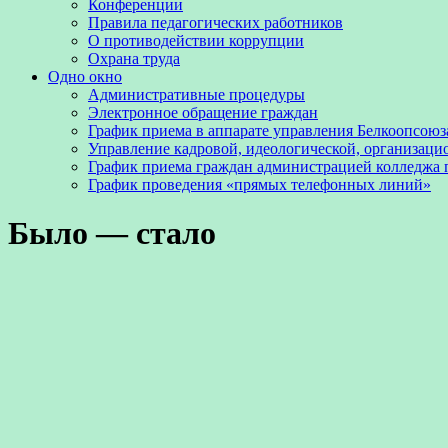
Конференции
Правила педагогических работников
О противодействии коррупции
Охрана труда
Одно окно
Административные процедуры
Электронное обращение граждан
График приема в аппарате управления Белкоопсоюз
Управление кадровой, идеологической, организаци
График приема граждан администрацией колледжа
График проведения «прямых телефонных линий»
Было — стало