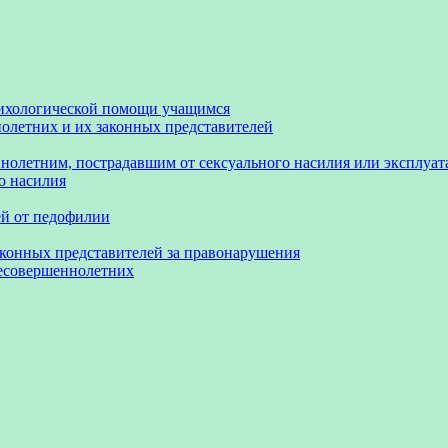
сихологической помощи учащимся
олетних и их законных представителей
нолетним, пострадавшим от сексуального насилия или эксплуа
о насилия
ей от педофилии
аконных представителей за правонарушения
несовершеннолетних