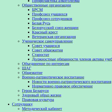
Профилактика алкоголизма
Общественные организации
БРСМ
Профсоюз учащихся
Профсоюз сотрудников
Белая Русь
Белорусский союз женщин
Красный крест
Ветеранская организация
Ученическое самоуправление
Совет учащихся
Совет общежития
Старостат
Должностные обязанности членов актива уче
Объединение по интересам
ШАГ
Общежитие
Военно-патриотическое воспитание
Новости военно-патриотического воспитания
Нормативно правовое обеспечение
Герои Беларуси
Здоровый образ жизни
Правовая культура
Сотруднику
Методический кабинет