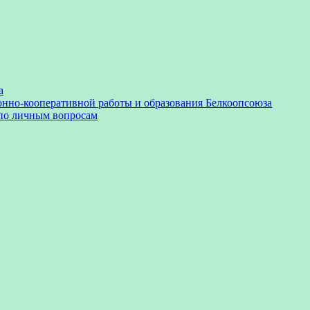
а
онно-кооперативной работы и образования Белкоопсоюза
 по личным вопросам