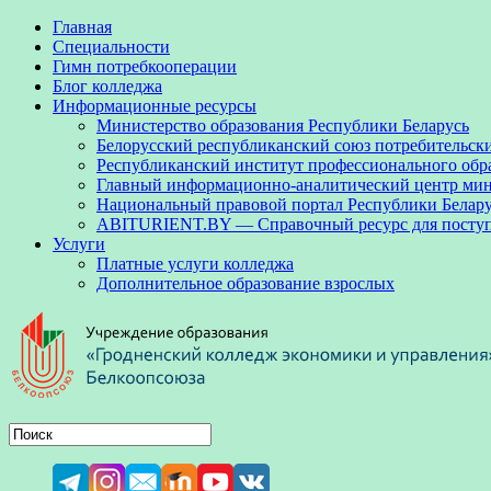
Главная
Специальности
Гимн потребкооперации
Блог колледжа
Информационные ресурсы
Министерство образования Республики Беларусь
Белорусский республиканский союз потребительск
Республиканский институт профессионального обр
Главный информационно-аналитический центр мини
Национальный правовой портал Республики Белар
ABITURIENT.BY — Справочный ресурс для посту
Услуги
Платные услуги колледжа
Дополнительное образование взрослых