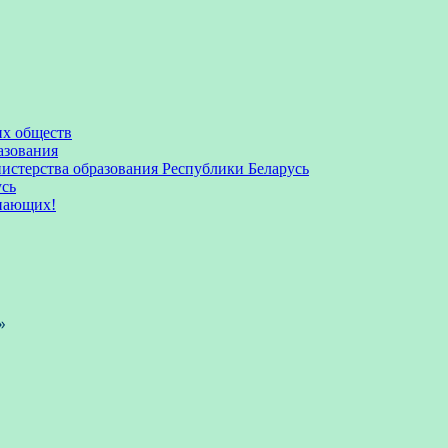
их обществ
азования
стерства образования Республики Беларусь
усь
пающих!