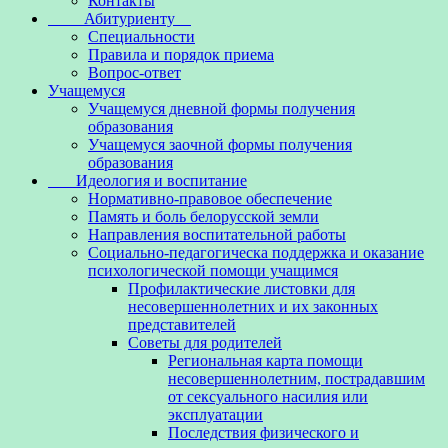
Контакты
Абитуриенту
Специальности
Правила и порядок приема
Вопрос-ответ
Учащемуся
Учащемуся дневной формы получения
образования
Учащемуся заочной формы получения
образования
Идеология и воспитание
Нормативно-правовое обеспечение
Память и боль белорусской земли
Направления воспитательной работы
Социально-педагогическа поддержка и оказание
психологической помощи учащимся
Профилактические листовки для
несовершеннолетних и их законных
представителей
Советы для родителей
Региональная карта помощи
несовершеннолетним, пострадавшим
от сексуального насилия или
эксплуатации
Последствия физического и