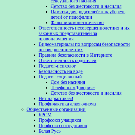
сексуального насилия
Детство без жестокости и насилия
Памятка для родителей: как уберечь
детей от педофилии
Фальшивомонетничество
Ответственность несовершеннолетних и их
законных представителей за
правонарушения
Видеоматериалы по вопросам безопасности
несовершеннолетних
Правила безопасности в Интернете
Ответственность родителей
Педагог-психолог
Безопасность на воде
Педагог социальный
Дом без насилия
Телефоны «Доверия»
Детство без жестокости и насилия
Нет наркотикам!
Профилактика алкоголизма
Общественные организации
БРСМ
Профсоюз учащихся
Профсоюз сотрудников
Белая Русь