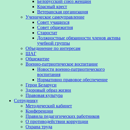
Белорусский союз женщин
Красный крест
Ветеранская организация
Ученическое самоуправление
Совет учащихся
Совет общежития
Старостат
Должностные обязанности членов актива
учебной группы
Объединение по интересам
ШАГ
Общежитие
Военно-патриотическое воспитание
Новости военно-патриотического
воспитания
Нормативно правовое обеспечение
Герои Беларуси
Здоровый образ жизни
Правовая культура
Сотруднику
Методический кабинет
Конференции
Правила педагогических работников
О противодействии коррупции
Охрана труда