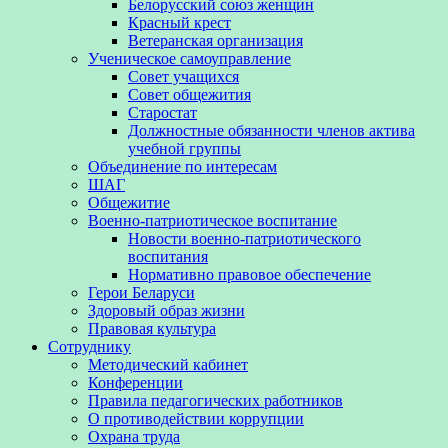
Белорусский союз женщин
Красный крест
Ветеранская организация
Ученическое самоуправление
Совет учащихся
Совет общежития
Старостат
Должностные обязанности членов актива
учебной группы
Объединение по интересам
ШАГ
Общежитие
Военно-патриотическое воспитание
Новости военно-патриотического
воспитания
Нормативно правовое обеспечение
Герои Беларуси
Здоровый образ жизни
Правовая культура
Сотруднику
Методический кабинет
Конференции
Правила педагогических работников
О противодействии коррупции
Охрана труда