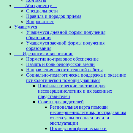
Контакты
Абитуриенту
Специальности
Правила и порядок приема
Вопрос-ответ
Учащемуся
Учащемуся дневной формы получения
образования
Учащемуся заочной формы получения
образования
Идеология и воспитание
Нормативно-правовое обеспечение
Память и боль белорусской земли
Направления воспитательной работы
Социально-педагогическа поддержка и оказание
психологической помощи учащимся
Профилактические листовки для
несовершеннолетних и их законных
представителей
Советы для родителей
Региональная карта помощи
несовершеннолетним, пострадавшим
от сексуального насилия или
эксплуатации
Последствия физического и