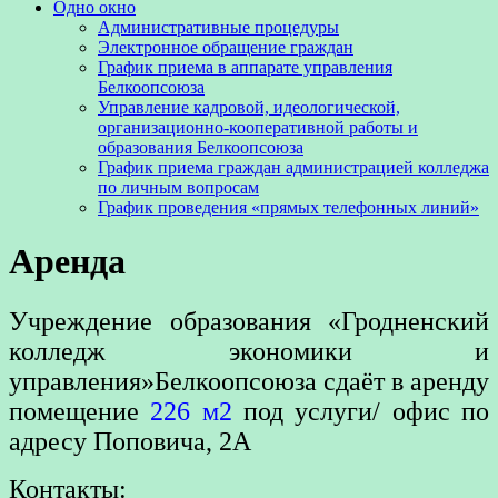
Одно окно
Административные процедуры
Электронное обращение граждан
График приема в аппарате управления
Белкоопсоюза
Управление кадровой, идеологической,
организационно-кооперативной работы и
образования Белкоопсоюза
График приема граждан администрацией колледжа
по личным вопросам
График проведения «прямых телефонных линий»
Аренда
Учреждение образования «Гродненский
колледж экономики и
управления»Белкоопсоюза сдаёт в аренду
помещение
226 м2
под услуги/ офис по
адресу Поповича, 2А
Контакты: