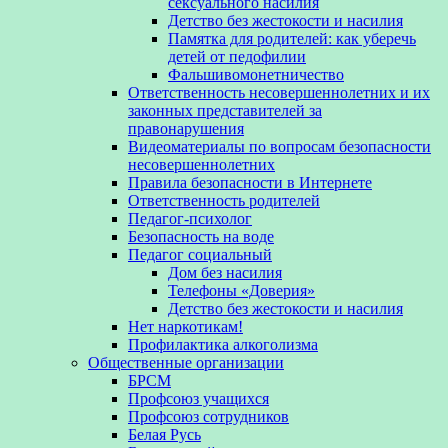
сексуального насилия
Детство без жестокости и насилия
Памятка для родителей: как уберечь
детей от педофилии
Фальшивомонетничество
Ответственность несовершеннолетних и их
законных представителей за
правонарушения
Видеоматериалы по вопросам безопасности
несовершеннолетних
Правила безопасности в Интернете
Ответственность родителей
Педагог-психолог
Безопасность на воде
Педагог социальный
Дом без насилия
Телефоны «Доверия»
Детство без жестокости и насилия
Нет наркотикам!
Профилактика алкоголизма
Общественные организации
БРСМ
Профсоюз учащихся
Профсоюз сотрудников
Белая Русь