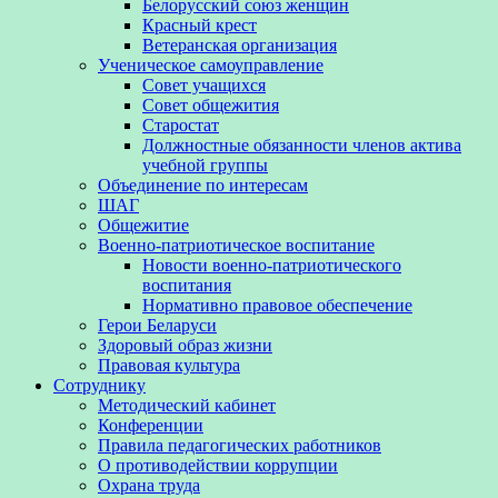
Белорусский союз женщин
Красный крест
Ветеранская организация
Ученическое самоуправление
Совет учащихся
Совет общежития
Старостат
Должностные обязанности членов актива
учебной группы
Объединение по интересам
ШАГ
Общежитие
Военно-патриотическое воспитание
Новости военно-патриотического
воспитания
Нормативно правовое обеспечение
Герои Беларуси
Здоровый образ жизни
Правовая культура
Сотруднику
Методический кабинет
Конференции
Правила педагогических работников
О противодействии коррупции
Охрана труда