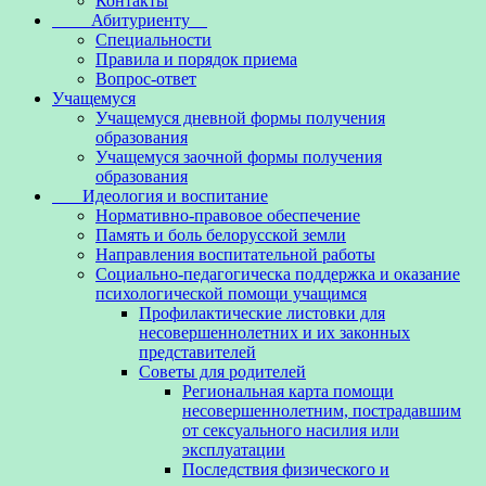
Контакты
Абитуриенту
Специальности
Правила и порядок приема
Вопрос-ответ
Учащемуся
Учащемуся дневной формы получения
образования
Учащемуся заочной формы получения
образования
Идеология и воспитание
Нормативно-правовое обеспечение
Память и боль белорусской земли
Направления воспитательной работы
Социально-педагогическа поддержка и оказание
психологической помощи учащимся
Профилактические листовки для
несовершеннолетних и их законных
представителей
Советы для родителей
Региональная карта помощи
несовершеннолетним, пострадавшим
от сексуального насилия или
эксплуатации
Последствия физического и