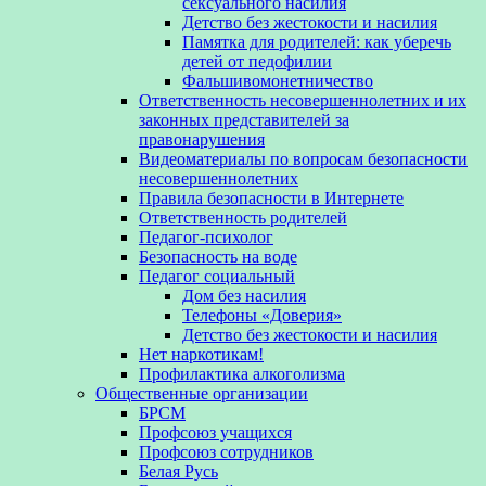
сексуального насилия
Детство без жестокости и насилия
Памятка для родителей: как уберечь
детей от педофилии
Фальшивомонетничество
Ответственность несовершеннолетних и их
законных представителей за
правонарушения
Видеоматериалы по вопросам безопасности
несовершеннолетних
Правила безопасности в Интернете
Ответственность родителей
Педагог-психолог
Безопасность на воде
Педагог социальный
Дом без насилия
Телефоны «Доверия»
Детство без жестокости и насилия
Нет наркотикам!
Профилактика алкоголизма
Общественные организации
БРСМ
Профсоюз учащихся
Профсоюз сотрудников
Белая Русь