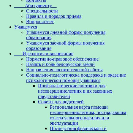
Контакты
Абитуриенту
Специальности
Правила и порядок приема
Вопрос-ответ
Учащемуся
Учащемуся дневной формы получения
образования
Учащемуся заочной формы получения
образования
Идеология и воспитание
Нормативно-правовое обеспечение
Память и боль белорусской земли
Направления воспитательной работы
Социально-педагогическа поддержка и оказание
психологической помощи учащимся
Профилактические листовки для
несовершеннолетних и их законных
представителей
Советы для родителей
Региональная карта помощи
несовершеннолетним, пострадавшим
от сексуального насилия или
эксплуатации
Последствия физического и