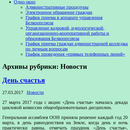
Одно окно
Административные процедуры
Электронное обращение граждан
График приема в аппарате управления
Белкоопсоюза
Управление кадровой, идеологической,
организационно-кооперативной работы и
образования Белкоопсоюза
График приема граждан администрацией колледжа
по личным вопросам
График проведения «прямых телефонных линий»
Архивы рубрики:
Новости
День счастья
27.03.2017
Новости
27 марта 2017 года с акции «День счастья» началась декада
цикловой комиссии общеобразовательных дисциплин.
Генеральная ассамблея ООН приняла решение каждый год 20
марта, в день равноденствия на Земле, когда день и ночь
практически равны, отмечать праздник «День счастья»,