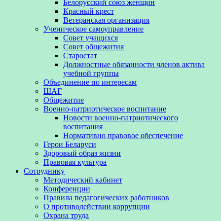
Белорусский союз женщин
Красный крест
Ветеранская организация
Ученическое самоуправление
Совет учащихся
Совет общежития
Старостат
Должностные обязанности членов актива
учебной группы
Объединение по интересам
ШАГ
Общежитие
Военно-патриотическое воспитание
Новости военно-патриотического
воспитания
Нормативно правовое обеспечение
Герои Беларуси
Здоровый образ жизни
Правовая культура
Сотруднику
Методический кабинет
Конференции
Правила педагогических работников
О противодействии коррупции
Охрана труда