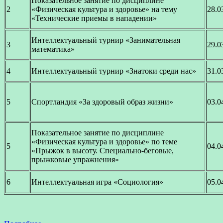
Показательное занятие по дисциплине
2
«Физическая культура и здоровье» на тему
28.0
«Технические приемы в нападении»
Интеллектуальный турнир «Занимательная
3
29.0
математика»
4
Интеллектуальный турнир «Знатоки среди нас»
31.0
5
Спортландия «За здоровый образ жизни»
03.0
Показательное занятие по дисциплине
«Физическая культура и здоровье» по теме
5
04.0
«Прыжок в высоту. Специально-беговые,
прыжковые упражнения»
6
Интеллектуальная игра «Социология»
05.0