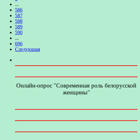
...
586
587
588
589
590
...
696
Следующая
Онлайн-опрос "Современная роль белорусской
женщины"