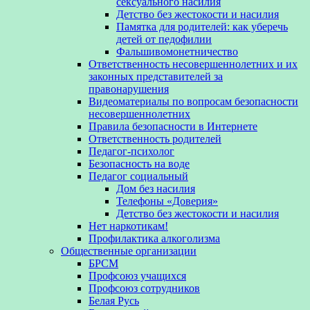
сексуального насилия
Детство без жестокости и насилия
Памятка для родителей: как уберечь
детей от педофилии
Фальшивомонетничество
Ответственность несовершеннолетних и их
законных представителей за
правонарушения
Видеоматериалы по вопросам безопасности
несовершеннолетних
Правила безопасности в Интернете
Ответственность родителей
Педагог-психолог
Безопасность на воде
Педагог социальный
Дом без насилия
Телефоны «Доверия»
Детство без жестокости и насилия
Нет наркотикам!
Профилактика алкоголизма
Общественные организации
БРСМ
Профсоюз учащихся
Профсоюз сотрудников
Белая Русь