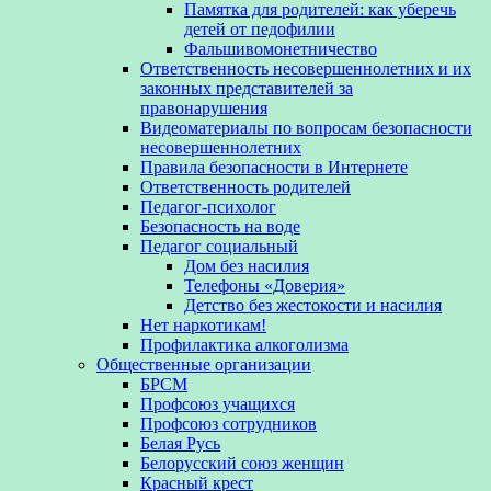
Памятка для родителей: как уберечь
детей от педофилии
Фальшивомонетничество
Ответственность несовершеннолетних и их
законных представителей за
правонарушения
Видеоматериалы по вопросам безопасности
несовершеннолетних
Правила безопасности в Интернете
Ответственность родителей
Педагог-психолог
Безопасность на воде
Педагог социальный
Дом без насилия
Телефоны «Доверия»
Детство без жестокости и насилия
Нет наркотикам!
Профилактика алкоголизма
Общественные организации
БРСМ
Профсоюз учащихся
Профсоюз сотрудников
Белая Русь
Белорусский союз женщин
Красный крест