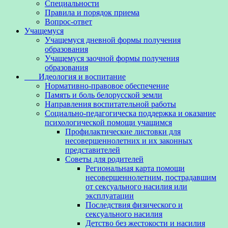
Специальности
Правила и порядок приема
Вопрос-ответ
Учащемуся
Учащемуся дневной формы получения
образования
Учащемуся заочной формы получения
образования
Идеология и воспитание
Нормативно-правовое обеспечение
Память и боль белорусской земли
Направления воспитательной работы
Социально-педагогическа поддержка и оказание
психологической помощи учащимся
Профилактические листовки для
несовершеннолетних и их законных
представителей
Советы для родителей
Региональная карта помощи
несовершеннолетним, пострадавшим
от сексуального насилия или
эксплуатации
Последствия физического и
сексуального насилия
Детство без жестокости и насилия