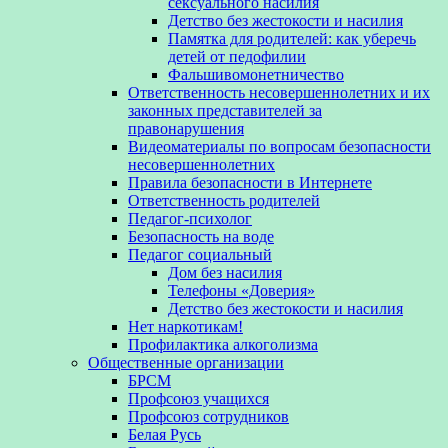
сексуального насилия
Детство без жестокости и насилия
Памятка для родителей: как уберечь
детей от педофилии
Фальшивомонетничество
Ответственность несовершеннолетних и их
законных представителей за
правонарушения
Видеоматериалы по вопросам безопасности
несовершеннолетних
Правила безопасности в Интернете
Ответственность родителей
Педагог-психолог
Безопасность на воде
Педагог социальный
Дом без насилия
Телефоны «Доверия»
Детство без жестокости и насилия
Нет наркотикам!
Профилактика алкоголизма
Общественные организации
БРСМ
Профсоюз учащихся
Профсоюз сотрудников
Белая Русь