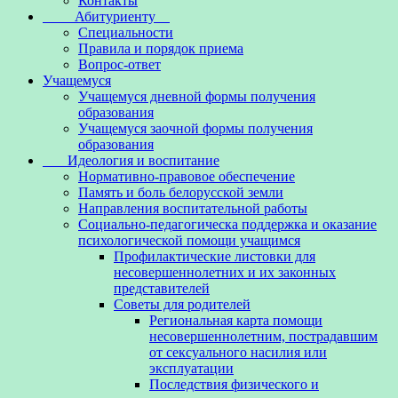
Контакты
Абитуриенту
Специальности
Правила и порядок приема
Вопрос-ответ
Учащемуся
Учащемуся дневной формы получения
образования
Учащемуся заочной формы получения
образования
Идеология и воспитание
Нормативно-правовое обеспечение
Память и боль белорусской земли
Направления воспитательной работы
Социально-педагогическа поддержка и оказание
психологической помощи учащимся
Профилактические листовки для
несовершеннолетних и их законных
представителей
Советы для родителей
Региональная карта помощи
несовершеннолетним, пострадавшим
от сексуального насилия или
эксплуатации
Последствия физического и