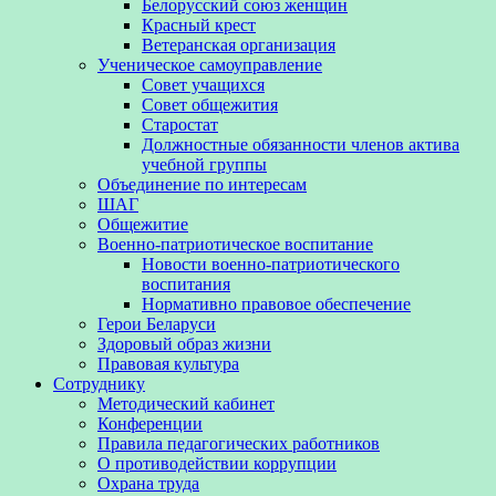
Белорусский союз женщин
Красный крест
Ветеранская организация
Ученическое самоуправление
Совет учащихся
Совет общежития
Старостат
Должностные обязанности членов актива
учебной группы
Объединение по интересам
ШАГ
Общежитие
Военно-патриотическое воспитание
Новости военно-патриотического
воспитания
Нормативно правовое обеспечение
Герои Беларуси
Здоровый образ жизни
Правовая культура
Сотруднику
Методический кабинет
Конференции
Правила педагогических работников
О противодействии коррупции
Охрана труда