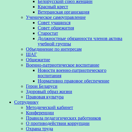
Белорусский союз женщин
Красный крест
Ветеранская организация
Ученическое самоуправление
Совет учащихся
Совет общежития
Старостат
Должностные обязанности членов актива
учебной группы
Объединение по интересам
ШАГ
Общежитие
Военно-патриотическое воспитание
Новости военно-патриотического
воспитания
Нормативно правовое обеспечение
Герои Беларуси
Здоровый образ жизни
Правовая культура
Сотруднику
Методический кабинет
Конференции
Правила педагогических работников
О противодействии коррупции
Охрана труда