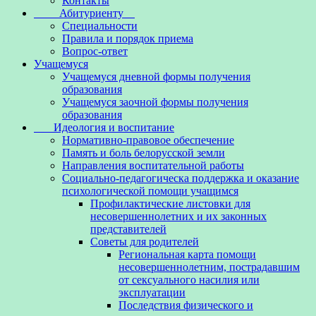
Контакты
Абитуриенту
Специальности
Правила и порядок приема
Вопрос-ответ
Учащемуся
Учащемуся дневной формы получения
образования
Учащемуся заочной формы получения
образования
Идеология и воспитание
Нормативно-правовое обеспечение
Память и боль белорусской земли
Направления воспитательной работы
Социально-педагогическа поддержка и оказание
психологической помощи учащимся
Профилактические листовки для
несовершеннолетних и их законных
представителей
Советы для родителей
Региональная карта помощи
несовершеннолетним, пострадавшим
от сексуального насилия или
эксплуатации
Последствия физического и