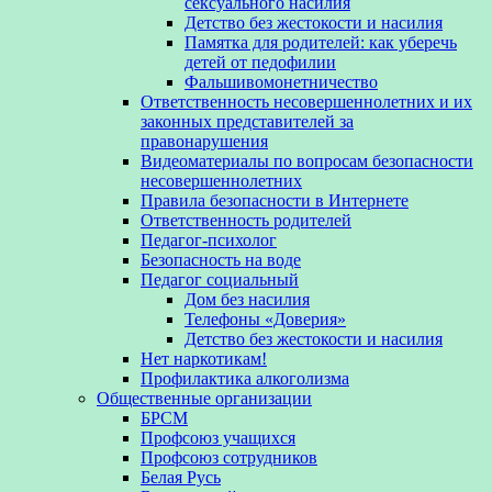
сексуального насилия
Детство без жестокости и насилия
Памятка для родителей: как уберечь
детей от педофилии
Фальшивомонетничество
Ответственность несовершеннолетних и их
законных представителей за
правонарушения
Видеоматериалы по вопросам безопасности
несовершеннолетних
Правила безопасности в Интернете
Ответственность родителей
Педагог-психолог
Безопасность на воде
Педагог социальный
Дом без насилия
Телефоны «Доверия»
Детство без жестокости и насилия
Нет наркотикам!
Профилактика алкоголизма
Общественные организации
БРСМ
Профсоюз учащихся
Профсоюз сотрудников
Белая Русь