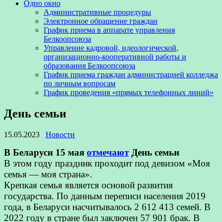
Одно окно
Административные процедуры
Электронное обращение граждан
График приема в аппарате управления
Белкоопсоюза
Управление кадровой, идеологической,
организационно-кооперативной работы и
образования Белкоопсоюза
График приема граждан администрацией колледжа
по личным вопросам
График проведения «прямых телефонных линий»
День семьи
15.05.2023
Новости
В Беларуси 15 мая
отмечают
День семьи
В этом году праздник проходит под девизом «Моя
семья — моя страна».
Крепкая семья является основой развития
государства. По данным переписи населения 2019
года, в Беларуси насчитывалось 2 612 413 семей. В
2022 году в стране был заключен 57 901 брак. В