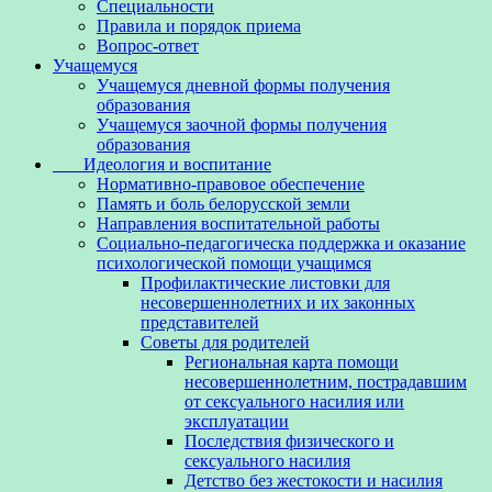
Специальности
Правила и порядок приема
Вопрос-ответ
Учащемуся
Учащемуся дневной формы получения
образования
Учащемуся заочной формы получения
образования
Идеология и воспитание
Нормативно-правовое обеспечение
Память и боль белорусской земли
Направления воспитательной работы
Социально-педагогическа поддержка и оказание
психологической помощи учащимся
Профилактические листовки для
несовершеннолетних и их законных
представителей
Советы для родителей
Региональная карта помощи
несовершеннолетним, пострадавшим
от сексуального насилия или
эксплуатации
Последствия физического и
сексуального насилия
Детство без жестокости и насилия