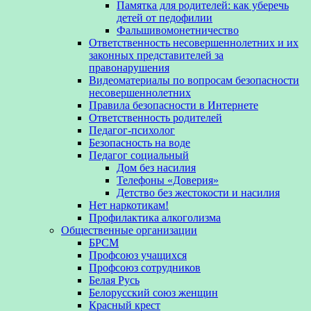
Памятка для родителей: как уберечь
детей от педофилии
Фальшивомонетничество
Ответственность несовершеннолетних и их
законных представителей за
правонарушения
Видеоматериалы по вопросам безопасности
несовершеннолетних
Правила безопасности в Интернете
Ответственность родителей
Педагог-психолог
Безопасность на воде
Педагог социальный
Дом без насилия
Телефоны «Доверия»
Детство без жестокости и насилия
Нет наркотикам!
Профилактика алкоголизма
Общественные организации
БРСМ
Профсоюз учащихся
Профсоюз сотрудников
Белая Русь
Белорусский союз женщин
Красный крест