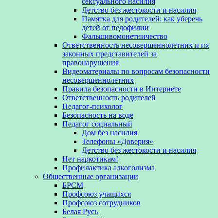
сексуального насилия
Детство без жестокости и насилия
Памятка для родителей: как уберечь
детей от педофилии
Фальшивомонетничество
Ответственность несовершеннолетних и их
законных представителей за
правонарушения
Видеоматериалы по вопросам безопасности
несовершеннолетних
Правила безопасности в Интернете
Ответственность родителей
Педагог-психолог
Безопасность на воде
Педагог социальный
Дом без насилия
Телефоны «Доверия»
Детство без жестокости и насилия
Нет наркотикам!
Профилактика алкоголизма
Общественные организации
БРСМ
Профсоюз учащихся
Профсоюз сотрудников
Белая Русь