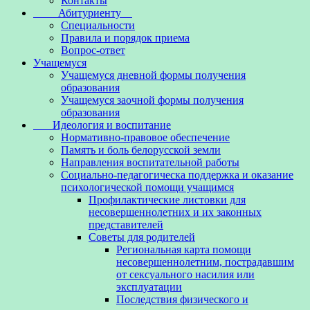
Контакты
Абитуриенту
Специальности
Правила и порядок приема
Вопрос-ответ
Учащемуся
Учащемуся дневной формы получения
образования
Учащемуся заочной формы получения
образования
Идеология и воспитание
Нормативно-правовое обеспечение
Память и боль белорусской земли
Направления воспитательной работы
Социально-педагогическа поддержка и оказание
психологической помощи учащимся
Профилактические листовки для
несовершеннолетних и их законных
представителей
Советы для родителей
Региональная карта помощи
несовершеннолетним, пострадавшим
от сексуального насилия или
эксплуатации
Последствия физического и