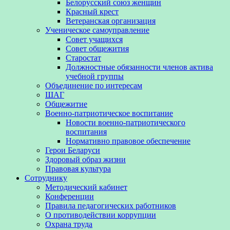
Белорусский союз женщин
Красный крест
Ветеранская организация
Ученическое самоуправление
Совет учащихся
Совет общежития
Старостат
Должностные обязанности членов актива
учебной группы
Объединение по интересам
ШАГ
Общежитие
Военно-патриотическое воспитание
Новости военно-патриотического
воспитания
Нормативно правовое обеспечение
Герои Беларуси
Здоровый образ жизни
Правовая культура
Сотруднику
Методический кабинет
Конференции
Правила педагогических работников
О противодействии коррупции
Охрана труда