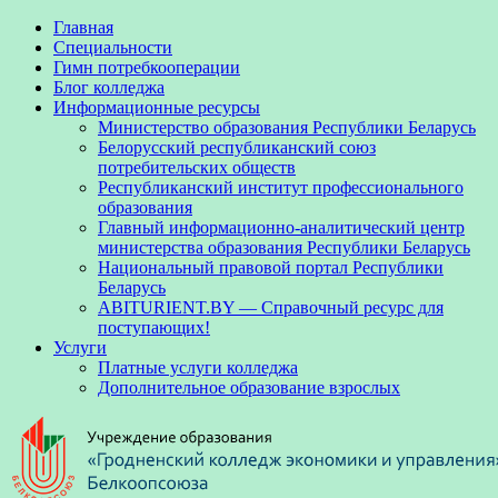
Главная
Специальности
Гимн потребкооперации
Блог колледжа
Информационные ресурсы
Министерство образования Республики Беларусь
Белорусский республиканский союз
потребительских обществ
Республиканский институт профессионального
образования
Главный информационно-аналитический центр
министерства образования Республики Беларусь
Национальный правовой портал Республики
Беларусь
ABITURIENT.BY — Справочный ресурс для
поступающих!
Услуги
Платные услуги колледжа
Дополнительное образование взрослых