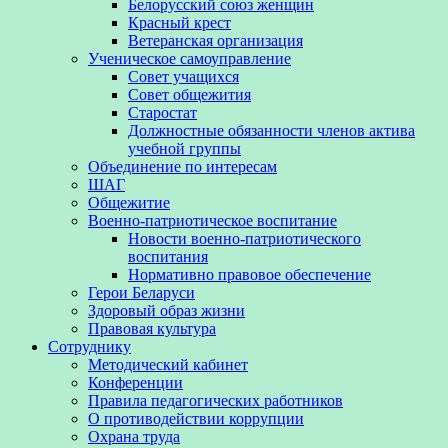
Белорусский союз женщин
Красный крест
Ветеранская организация
Ученическое самоуправление
Совет учащихся
Совет общежития
Старостат
Должностные обязанности членов актива
учебной группы
Объединение по интересам
ШАГ
Общежитие
Военно-патриотическое воспитание
Новости военно-патриотического
воспитания
Нормативно правовое обеспечение
Герои Беларуси
Здоровый образ жизни
Правовая культура
Сотруднику
Методический кабинет
Конференции
Правила педагогических работников
О противодействии коррупции
Охрана труда