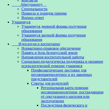
Контакты
Абитуриенту
Специальности
Правила и порядок приема
Вопрос-ответ
Учащемуся
Учащемуся дневной формы получения
образования
Учащемуся заочной формы получения
образования
Идеология и воспитание
Нормативно-правовое обеспечение
Память и боль белорусской земли
Направления воспитательной работы
Социально-педагогическа поддержка и оказание
психологической помощи учащимся
Профилактические листовки для
несовершеннолетних и их законных
представителей
Советы для родителей
Региональная карта помощи
несовершеннолетним, пострадавшим
от сексуального насилия или
эксплуатации
Последствия физического и