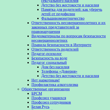
сексуального насилия
Детство без жестокости и насилия
Памятка для родителей: как уберечь
детей от педофилии
Фальшивомонетничество
Ответственность несовершеннолетних и их
законных представителей за
правонарушения
Видеоматериалы по вопросам безопасности
несовершеннолетних
Правила безопасности в Интернете
Ответственность родителей
Педагог-психолог
Безопасность на воде
Педагог социальный
Дом без насилия
Телефоны «Доверия»
Детство без жестокости и насилия
Нет наркотикам!
Профилактика алкоголизма
Общественные организации
БРСМ
Профсоюз учащихся
Профсоюз сотрудников
Белая Русь