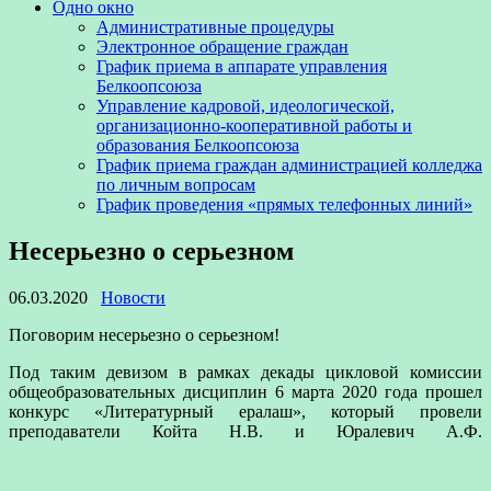
Одно окно
Административные процедуры
Электронное обращение граждан
График приема в аппарате управления
Белкоопсоюза
Управление кадровой, идеологической,
организационно-кооперативной работы и
образования Белкоопсоюза
График приема граждан администрацией колледжа
по личным вопросам
График проведения «прямых телефонных линий»
Несерьезно о серьезном
06.03.2020
Новости
Поговорим несерьезно о серьезном!
Под таким девизом в рамках декады цикловой комиссии
общеобразовательных дисциплин 6 марта 2020 года прошел
конкурс «Литературный ералаш», который провели
преподаватели Койта Н.В. и Юралевич А.Ф.