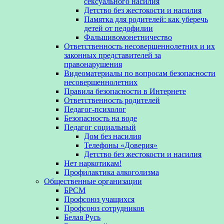
сексуального насилия
Детство без жестокости и насилия
Памятка для родителей: как уберечь
детей от педофилии
Фальшивомонетничество
Ответственность несовершеннолетних и их
законных представителей за
правонарушения
Видеоматериалы по вопросам безопасности
несовершеннолетних
Правила безопасности в Интернете
Ответственность родителей
Педагог-психолог
Безопасность на воде
Педагог социальный
Дом без насилия
Телефоны «Доверия»
Детство без жестокости и насилия
Нет наркотикам!
Профилактика алкоголизма
Общественные организации
БРСМ
Профсоюз учащихся
Профсоюз сотрудников
Белая Русь