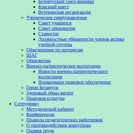
Белорусский союз женщин
Красный крест
Ветеранская организация
Ученическое самоуправление
Совет учащихся
Совет общежития
Старостат
Должностные обязанности членов актива
учебной группы
Объединение по интересам
ШАГ
Общежитие
Военно-патриотическое воспитание
Новости военно-патриотического
воспитания
Нормативно правовое обеспечение
Герои Беларуси
Здоровый образ жизни
Правовая культура
Сотруднику
Методический кабинет
Конференции
Правила педагогических работников
О противодействии коррупции
Охрана труда