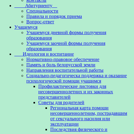
Контакты
Абитуриенту
Специальности
Правила и порядок приема
Вопрос-ответ
Учащемуся
Учащемуся дневной формы получения
образования
Учащемуся заочной формы получения
образования
Идеология и воспитание
Нормативно-правовое обеспечение
Память и боль белорусской земли
Направления воспитательной работы
Социально-педагогическа поддержка и оказание
психологической помощи учащимся
Профилактические листовки для
несовершеннолетних и их законных
представителей
Советы для родителей
Региональная карта помощи
несовершеннолетним, пострадавшим
от сексуального насилия или
эксплуатации
Последствия физического и