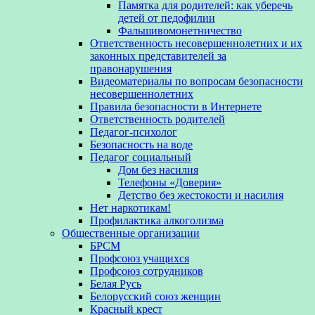
Памятка для родителей: как уберечь
детей от педофилии
Фальшивомонетничество
Ответственность несовершеннолетних и их
законных представителей за
правонарушения
Видеоматериалы по вопросам безопасности
несовершеннолетних
Правила безопасности в Интернете
Ответственность родителей
Педагог-психолог
Безопасность на воде
Педагог социальный
Дом без насилия
Телефоны «Доверия»
Детство без жестокости и насилия
Нет наркотикам!
Профилактика алкоголизма
Общественные организации
БРСМ
Профсоюз учащихся
Профсоюз сотрудников
Белая Русь
Белорусский союз женщин
Красный крест