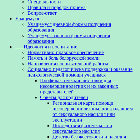
Специальности
Правила и порядок приема
Вопрос-ответ
Учащемуся
Учащемуся дневной формы получения
образования
Учащемуся заочной формы получения
образования
Идеология и воспитание
Нормативно-правовое обеспечение
Память и боль белорусской земли
Направления воспитательной работы
Социально-педагогическа поддержка и оказание
психологической помощи учащимся
Профилактические листовки для
несовершеннолетних и их законных
представителей
Советы для родителей
Региональная карта помощи
несовершеннолетним, пострадавшим
от сексуального насилия или
эксплуатации
Последствия физического и
сексуального насилия
Детство без жестокости и насилия