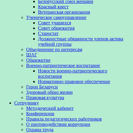
Белорусский союз женщин
Красный крест
Ветеранская организация
Ученическое самоуправление
Совет учащихся
Совет общежития
Старостат
Должностные обязанности членов актива
учебной группы
Объединение по интересам
ШАГ
Общежитие
Военно-патриотическое воспитание
Новости военно-патриотического
воспитания
Нормативно правовое обеспечение
Герои Беларуси
Здоровый образ жизни
Правовая культура
Сотруднику
Методический кабинет
Конференции
Правила педагогических работников
О противодействии коррупции
Охрана труда