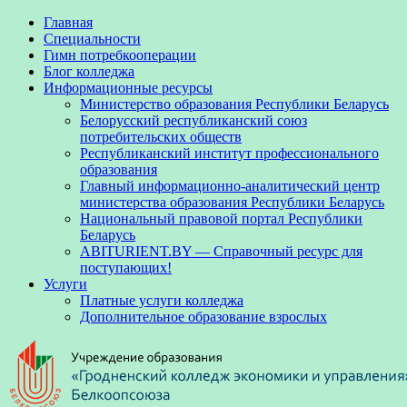
Главная
Специальности
Гимн потребкооперации
Блог колледжа
Информационные ресурсы
Министерство образования Республики Беларусь
Белорусский республиканский союз
потребительских обществ
Республиканский институт профессионального
образования
Главный информационно-аналитический центр
министерства образования Республики Беларусь
Национальный правовой портал Республики
Беларусь
ABITURIENT.BY — Справочный ресурс для
поступающих!
Услуги
Платные услуги колледжа
Дополнительное образование взрослых