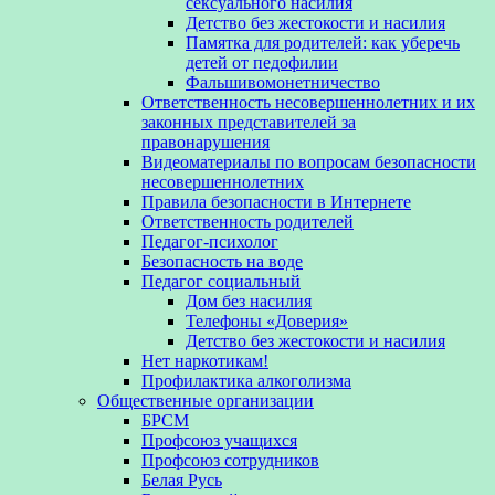
сексуального насилия
Детство без жестокости и насилия
Памятка для родителей: как уберечь
детей от педофилии
Фальшивомонетничество
Ответственность несовершеннолетних и их
законных представителей за
правонарушения
Видеоматериалы по вопросам безопасности
несовершеннолетних
Правила безопасности в Интернете
Ответственность родителей
Педагог-психолог
Безопасность на воде
Педагог социальный
Дом без насилия
Телефоны «Доверия»
Детство без жестокости и насилия
Нет наркотикам!
Профилактика алкоголизма
Общественные организации
БРСМ
Профсоюз учащихся
Профсоюз сотрудников
Белая Русь