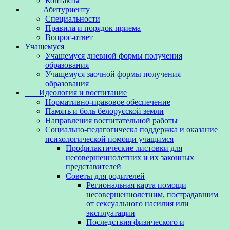
Контакты
Абитуриенту
Специальности
Правила и порядок приема
Вопрос-ответ
Учащемуся
Учащемуся дневной формы получения
образования
Учащемуся заочной формы получения
образования
Идеология и воспитание
Нормативно-правовое обеспечение
Память и боль белорусской земли
Направления воспитательной работы
Социально-педагогическа поддержка и оказание
психологической помощи учащимся
Профилактические листовки для
несовершеннолетних и их законных
представителей
Советы для родителей
Региональная карта помощи
несовершеннолетним, пострадавшим
от сексуального насилия или
эксплуатации
Последствия физического и