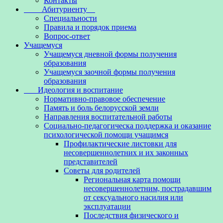
Контакты
Абитуриенту
Специальности
Правила и порядок приема
Вопрос-ответ
Учащемуся
Учащемуся дневной формы получения
образования
Учащемуся заочной формы получения
образования
Идеология и воспитание
Нормативно-правовое обеспечение
Память и боль белорусской земли
Направления воспитательной работы
Социально-педагогическа поддержка и оказание
психологической помощи учащимся
Профилактические листовки для
несовершеннолетних и их законных
представителей
Советы для родителей
Региональная карта помощи
несовершеннолетним, пострадавшим
от сексуального насилия или
эксплуатации
Последствия физического и