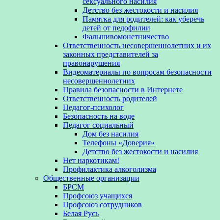
сексуального насилия
Детство без жестокости и насилия
Памятка для родителей: как уберечь
детей от педофилии
Фальшивомонетничество
Ответственность несовершеннолетних и их
законных представителей за
правонарушения
Видеоматериалы по вопросам безопасности
несовершеннолетних
Правила безопасности в Интернете
Ответственность родителей
Педагог-психолог
Безопасность на воде
Педагог социальный
Дом без насилия
Телефоны «Доверия»
Детство без жестокости и насилия
Нет наркотикам!
Профилактика алкоголизма
Общественные организации
БРСМ
Профсоюз учащихся
Профсоюз сотрудников
Белая Русь