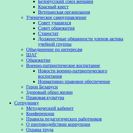
Белорусский союз женщин
Красный крест
Ветеранская организация
Ученическое самоуправление
Совет учащихся
Совет общежития
Старостат
Должностные обязанности членов актива
учебной группы
Объединение по интересам
ШАГ
Общежитие
Военно-патриотическое воспитание
Новости военно-патриотического
воспитания
Нормативно правовое обеспечение
Герои Беларуси
Здоровый образ жизни
Правовая культура
Сотруднику
Методический кабинет
Конференции
Правила педагогических работников
О противодействии коррупции
Охрана труда