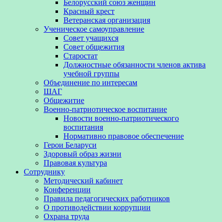
Белорусский союз женщин
Красный крест
Ветеранская организация
Ученическое самоуправление
Совет учащихся
Совет общежития
Старостат
Должностные обязанности членов актива
учебной группы
Объединение по интересам
ШАГ
Общежитие
Военно-патриотическое воспитание
Новости военно-патриотического
воспитания
Нормативно правовое обеспечение
Герои Беларуси
Здоровый образ жизни
Правовая культура
Сотруднику
Методический кабинет
Конференции
Правила педагогических работников
О противодействии коррупции
Охрана труда