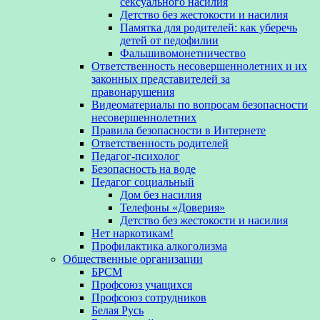
сексуального насилия
Детство без жестокости и насилия
Памятка для родителей: как уберечь
детей от педофилии
Фальшивомонетничество
Ответственность несовершеннолетних и их
законных представителей за
правонарушения
Видеоматериалы по вопросам безопасности
несовершеннолетних
Правила безопасности в Интернете
Ответственность родителей
Педагог-психолог
Безопасность на воде
Педагог социальный
Дом без насилия
Телефоны «Доверия»
Детство без жестокости и насилия
Нет наркотикам!
Профилактика алкоголизма
Общественные организации
БРСМ
Профсоюз учащихся
Профсоюз сотрудников
Белая Русь