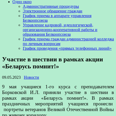
Одно окно
Административные процедуры
Электронное обращение граждан
График приема в аппарате управления
Белкоопсоюза
Управление кадровой, идеологической,
организационно-кооперативной работы и
образования Белкоопсоюза
График приема граждан администрацией колледжа
по личным вопросам
График проведения «прямых телефонных линий»
Участие в шествии в рамках акции
«Беларусь помнит!»
09.05.2023
Новости
9 мая учащиеся 1-го курса с преподавателем
Борковской И.Л. приняли участие в шествии в
рамках акции «Беларусь помнит!». В рамках
праздничных мероприятий учащиеся пронесли
портреты ветеранов Великой Отечественной Войны
по живому коридору.