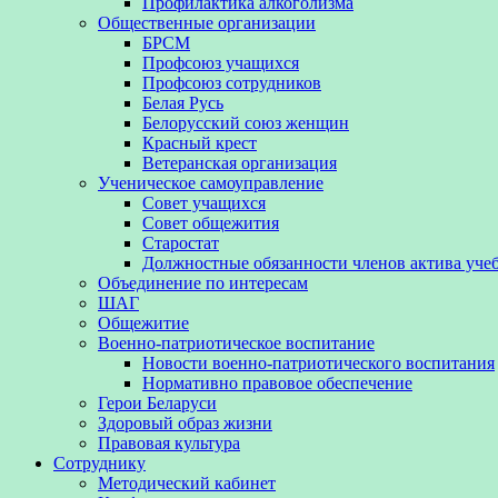
Профилактика алкоголизма
Общественные организации
БРСМ
Профсоюз учащихся
Профсоюз сотрудников
Белая Русь
Белорусский союз женщин
Красный крест
Ветеранская организация
Ученическое самоуправление
Совет учащихся
Совет общежития
Старостат
Должностные обязанности членов актива уче
Объединение по интересам
ШАГ
Общежитие
Военно-патриотическое воспитание
Новости военно-патриотического воспитания
Нормативно правовое обеспечение
Герои Беларуси
Здоровый образ жизни
Правовая культура
Сотруднику
Методический кабинет