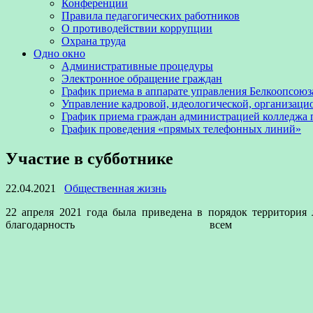
Конференции
Правила педагогических работников
О противодействии коррупции
Охрана труда
Одно окно
Административные процедуры
Электронное обращение граждан
График приема в аппарате управления Белкоопсоюз
Управление кадровой, идеологической, организаци
График приема граждан администрацией колледжа
График проведения «прямых телефонных линий»
Участие в субботнике
22.04.2021
Общественная жизнь
22 апреля 2021 года была приведена в порядок территория
благодарность вс