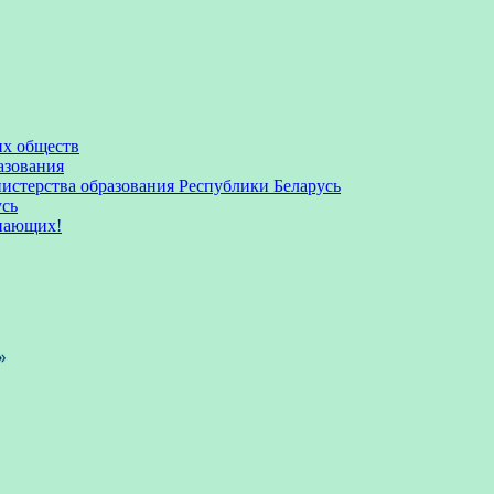
их обществ
азования
стерства образования Республики Беларусь
усь
пающих!