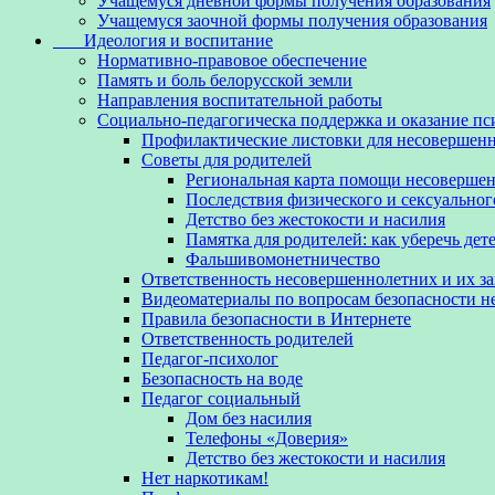
Учащемуся дневной формы получения образования
Учащемуся заочной формы получения образования
Идеология и воспитание
Нормативно-правовое обеспечение
Память и боль белорусской земли
Направления воспитательной работы
Социально-педагогическа поддержка и оказание п
Профилактические листовки для несовершенн
Советы для родителей
Региональная карта помощи несовершен
Последствия физического и сексуальног
Детство без жестокости и насилия
Памятка для родителей: как уберечь дет
Фальшивомонетничество
Ответственность несовершеннолетних и их з
Видеоматериалы по вопросам безопасности 
Правила безопасности в Интернете
Ответственность родителей
Педагог-психолог
Безопасность на воде
Педагог социальный
Дом без насилия
Телефоны «Доверия»
Детство без жестокости и насилия
Нет наркотикам!