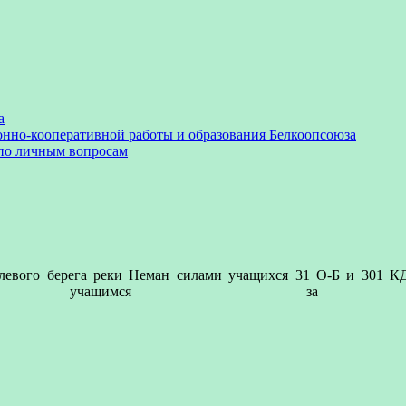
а
онно-кооперативной работы и образования Белкоопсоюза
 по личным вопросам
 левого берега реки Неман силами учащихся 31 О-Б и 301 К
ем учащимся за доб