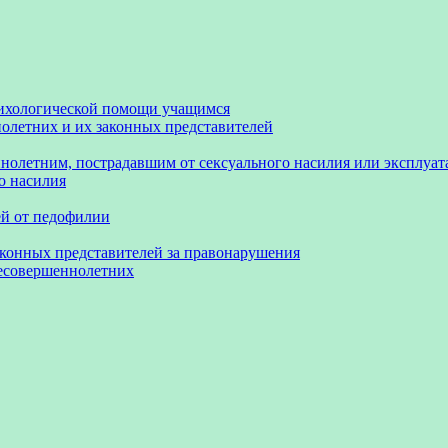
сихологической помощи учащимся
олетних и их законных представителей
нолетним, пострадавшим от сексуального насилия или эксплуа
о насилия
ей от педофилии
аконных представителей за правонарушения
несовершеннолетних