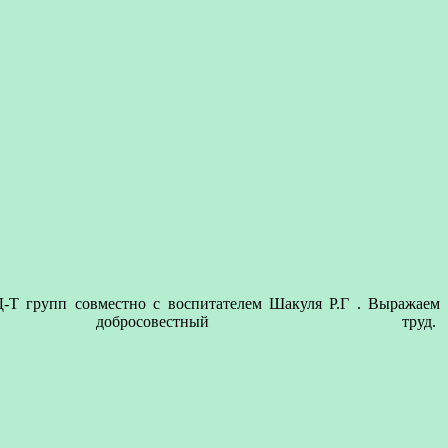
Д-Т групп совместно с воспитателем Шакуля Р.Г . Выражаем
росовестный труд.