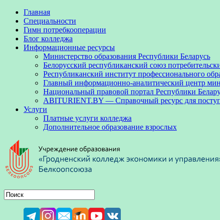
Главная
Специальности
Гимн потребкооперации
Блог колледжа
Информационные ресурсы
Министерство образования Республики Беларусь
Белорусский республиканский союз потребительск
Республиканский институт профессионального обр
Главный информационно-аналитический центр мини
Национальный правовой портал Республики Белар
ABITURIENT.BY — Справочный ресурс для посту
Услуги
Платные услуги колледжа
Дополнительное образование взрослых