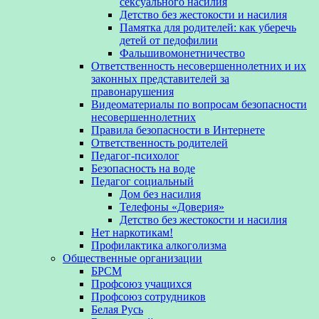
сексуального насилия
Детство без жестокости и насилия
Памятка для родителей: как уберечь
детей от педофилии
Фальшивомонетничество
Ответственность несовершеннолетних и их
законных представителей за
правонарушения
Видеоматериалы по вопросам безопасности
несовершеннолетних
Правила безопасности в Интернете
Ответственность родителей
Педагог-психолог
Безопасность на воде
Педагог социальный
Дом без насилия
Телефоны «Доверия»
Детство без жестокости и насилия
Нет наркотикам!
Профилактика алкоголизма
Общественные организации
БРСМ
Профсоюз учащихся
Профсоюз сотрудников
Белая Русь