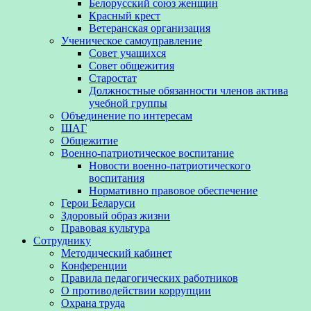
Белорусский союз женщин
Красный крест
Ветеранская организация
Ученическое самоуправление
Совет учащихся
Совет общежития
Старостат
Должностные обязанности членов актива
учебной группы
Объединение по интересам
ШАГ
Общежитие
Военно-патриотическое воспитание
Новости военно-патриотического
воспитания
Нормативно правовое обеспечение
Герои Беларуси
Здоровый образ жизни
Правовая культура
Сотруднику
Методический кабинет
Конференции
Правила педагогических работников
О противодействии коррупции
Охрана труда