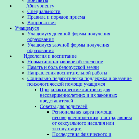
Контакты
Абитуриенту
Специальности
Правила и порядок приема
Вопрос-ответ
Учащемуся
Учащемуся дневной формы получения
образования
Учащемуся заочной формы получения
образования
Идеология и воспитание
Нормативно-правовое обеспечение
Память и боль белорусской земли
Направления воспитательной работы
Социально-педагогическа поддержка и оказание
психологической помощи учащимся
Профилактические листовки для
несовершеннолетних и их законных
представителей
Советы для родителей
Региональная карта помощи
несовершеннолетним, пострадавшим
от сексуального насилия или
эксплуатации
Последствия физического и