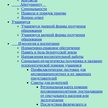
Контакты
Абитуриенту
Специальности
Правила и порядок приема
Вопрос-ответ
Учащемуся
Учащемуся дневной формы получения
образования
Учащемуся заочной формы получения
образования
Идеология и воспитание
Нормативно-правовое обеспечение
Память и боль белорусской земли
Направления воспитательной работы
Социально-педагогическа поддержка и оказание
психологической помощи учащимся
Профилактические листовки для
несовершеннолетних и их законных
представителей
Советы для родителей
Региональная карта помощи
несовершеннолетним, пострадавшим
от сексуального насилия или
эксплуатации
Последствия физического и