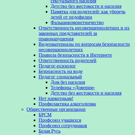
сексуального насилия
Детство без жестокости и насилия
Памятка для родителей: как уберечь
детей от педофилии
Фальшивомонетничество
Ответственность несовершеннолетних и их
законных представителей за
правонарушения
Видеоматериалы по вопросам безопасности
несовершеннолетних
Правила безопасности в Интернете
Ответственность родителей
Педагог-психолог
Безопасность на воде
Педагог социальный
Дом без насилия
Телефоны «Доверия»
Детство без жестокости и насилия
Нет наркотикам!
Профилактика алкоголизма
Общественные организации
БРСМ
Профсоюз учащихся
Профсоюз сотрудников
Белая Русь