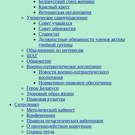
Белорусский союз женщин
Красный крест
Ветеранская организация
Ученическое самоуправление
Совет учащихся
Совет общежития
Старостат
Должностные обязанности членов актива
учебной группы
Объединение по интересам
ШАГ
Общежитие
Военно-патриотическое воспитание
Новости военно-патриотического
воспитания
Нормативно правовое обеспечение
Герои Беларуси
Здоровый образ жизни
Правовая культура
Сотруднику
Методический кабинет
Конференции
Правила педагогических работников
О противодействии коррупции
Охрана труда