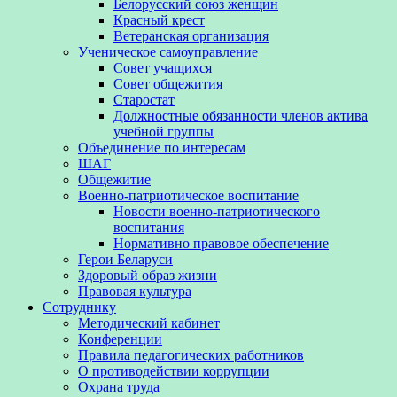
Белорусский союз женщин
Красный крест
Ветеранская организация
Ученическое самоуправление
Совет учащихся
Совет общежития
Старостат
Должностные обязанности членов актива
учебной группы
Объединение по интересам
ШАГ
Общежитие
Военно-патриотическое воспитание
Новости военно-патриотического
воспитания
Нормативно правовое обеспечение
Герои Беларуси
Здоровый образ жизни
Правовая культура
Сотруднику
Методический кабинет
Конференции
Правила педагогических работников
О противодействии коррупции
Охрана труда