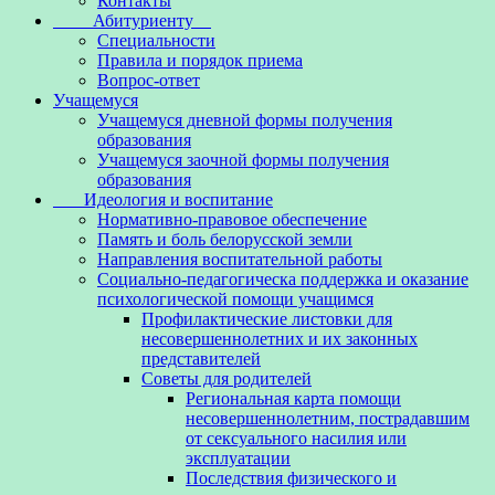
Контакты
Абитуриенту
Специальности
Правила и порядок приема
Вопрос-ответ
Учащемуся
Учащемуся дневной формы получения
образования
Учащемуся заочной формы получения
образования
Идеология и воспитание
Нормативно-правовое обеспечение
Память и боль белорусской земли
Направления воспитательной работы
Социально-педагогическа поддержка и оказание
психологической помощи учащимся
Профилактические листовки для
несовершеннолетних и их законных
представителей
Советы для родителей
Региональная карта помощи
несовершеннолетним, пострадавшим
от сексуального насилия или
эксплуатации
Последствия физического и