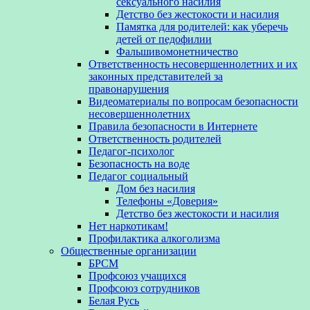
сексуального насилия
Детство без жестокости и насилия
Памятка для родителей: как уберечь
детей от педофилии
Фальшивомонетничество
Ответственность несовершеннолетних и их
законных представителей за
правонарушения
Видеоматериалы по вопросам безопасности
несовершеннолетних
Правила безопасности в Интернете
Ответственность родителей
Педагог-психолог
Безопасность на воде
Педагог социальный
Дом без насилия
Телефоны «Доверия»
Детство без жестокости и насилия
Нет наркотикам!
Профилактика алкоголизма
Общественные организации
БРСМ
Профсоюз учащихся
Профсоюз сотрудников
Белая Русь