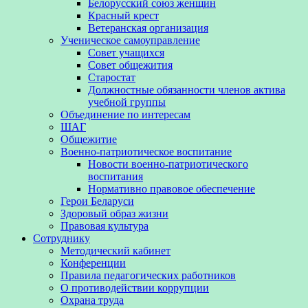
Белорусский союз женщин
Красный крест
Ветеранская организация
Ученическое самоуправление
Совет учащихся
Совет общежития
Старостат
Должностные обязанности членов актива
учебной группы
Объединение по интересам
ШАГ
Общежитие
Военно-патриотическое воспитание
Новости военно-патриотического
воспитания
Нормативно правовое обеспечение
Герои Беларуси
Здоровый образ жизни
Правовая культура
Сотруднику
Методический кабинет
Конференции
Правила педагогических работников
О противодействии коррупции
Охрана труда