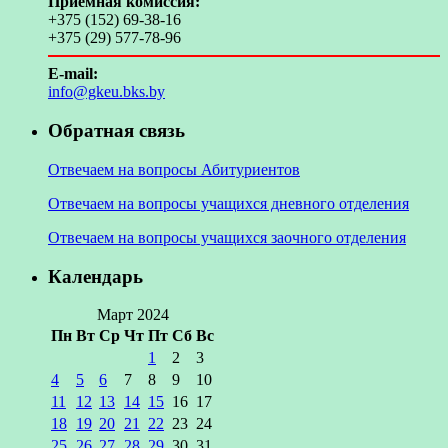
Приемная комиссия:
+375 (152) 69-38-16
+375 (29) 577-78-96
E-mail:
info@gkeu.bks.by
Обратная связь
Отвечаем на вопросы Абитуриентов
Отвечаем на вопросы учащихся дневного отделения
Отвечаем на вопросы учащихся заочного отделения
Календарь
Март 2024
Пн
Вт
Ср
Чт
Пт
Сб
Вс
1
2
3
4
5
6
7
8
9
10
11
12
13
14
15
16
17
18
19
20
21
22
23
24
25
26
27
28
29
30
31