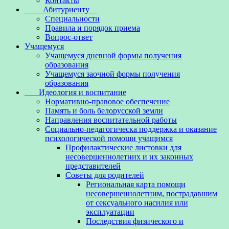
Контакты
Абитуриенту
Специальности
Правила и порядок приема
Вопрос-ответ
Учащемуся
Учащемуся дневной формы получения
образования
Учащемуся заочной формы получения
образования
Идеология и воспитание
Нормативно-правовое обеспечение
Память и боль белорусской земли
Направления воспитательной работы
Социально-педагогическа поддержка и оказание
психологической помощи учащимся
Профилактические листовки для
несовершеннолетних и их законных
представителей
Советы для родителей
Региональная карта помощи
несовершеннолетним, пострадавшим
от сексуального насилия или
эксплуатации
Последствия физического и