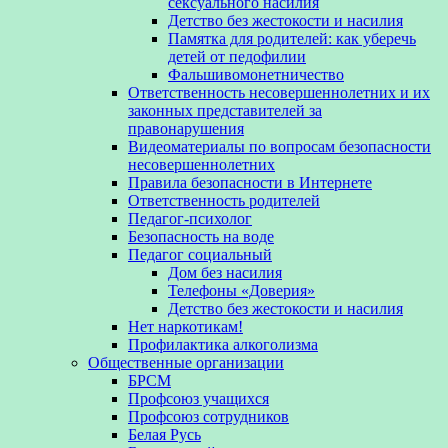
сексуального насилия
Детство без жестокости и насилия
Памятка для родителей: как уберечь
детей от педофилии
Фальшивомонетничество
Ответственность несовершеннолетних и их
законных представителей за
правонарушения
Видеоматериалы по вопросам безопасности
несовершеннолетних
Правила безопасности в Интернете
Ответственность родителей
Педагог-психолог
Безопасность на воде
Педагог социальный
Дом без насилия
Телефоны «Доверия»
Детство без жестокости и насилия
Нет наркотикам!
Профилактика алкоголизма
Общественные организации
БРСМ
Профсоюз учащихся
Профсоюз сотрудников
Белая Русь