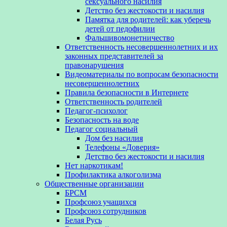
сексуального насилия
Детство без жестокости и насилия
Памятка для родителей: как уберечь
детей от педофилии
Фальшивомонетничество
Ответственность несовершеннолетних и их
законных представителей за
правонарушения
Видеоматериалы по вопросам безопасности
несовершеннолетних
Правила безопасности в Интернете
Ответственность родителей
Педагог-психолог
Безопасность на воде
Педагог социальный
Дом без насилия
Телефоны «Доверия»
Детство без жестокости и насилия
Нет наркотикам!
Профилактика алкоголизма
Общественные организации
БРСМ
Профсоюз учащихся
Профсоюз сотрудников
Белая Русь