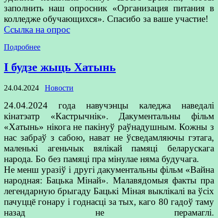
заполнить наш опросник «Организация питания в
колледже обучающихся». Спасибо за ваше участие!
Ссылка на опрос
Подробнее
І будзе жыць Хатынь
24.04.2024
Новости
24.04.2024 года навучэнцы каледжа наведалі
кінатэатр «Кастрычнік». Дакументальны фільм
«Хатынь» нікога не пакінуў раўнадушным. Кожны з
нас забраў з сабою, нават не ўсведамляючы гэтага,
маленькі агеньчык вялікай памяці беларускага
народа. Бо без памяці пра мінулае няма будучага.
Не менш уразіў і другі дакументальны фільм «Вайна
народная: Бацька Мінай». Малавядомыя факты пра
легендарную брыгаду Бацькі Міная выклікалі ва ўсіх
пачуццё гонару і годнасці за тых, каго 80 гадоў таму
назад не перамаглі.