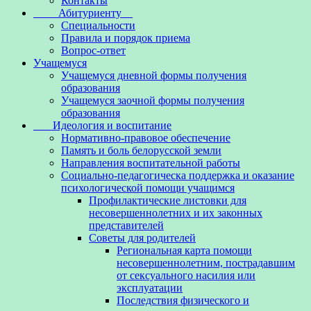
Контакты
Абитуриенту
Специальности
Правила и порядок приема
Вопрос-ответ
Учащемуся
Учащемуся дневной формы получения
образования
Учащемуся заочной формы получения
образования
Идеология и воспитание
Нормативно-правовое обеспечение
Память и боль белорусской земли
Направления воспитательной работы
Социально-педагогическа поддержка и оказание
психологической помощи учащимся
Профилактические листовки для
несовершеннолетних и их законных
представителей
Советы для родителей
Региональная карта помощи
несовершеннолетним, пострадавшим
от сексуального насилия или
эксплуатации
Последствия физического и