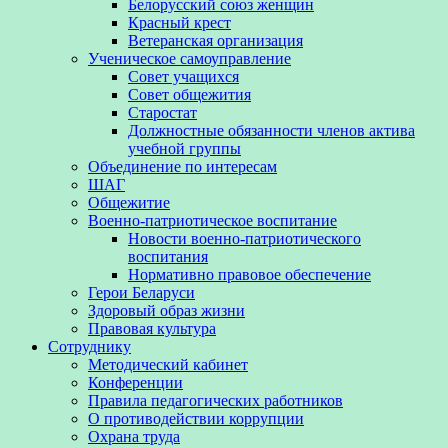
Белорусский союз женщин
Красный крест
Ветеранская организация
Ученическое самоуправление
Совет учащихся
Совет общежития
Старостат
Должностные обязанности членов актива
учебной группы
Объединение по интересам
ШАГ
Общежитие
Военно-патриотическое воспитание
Новости военно-патриотического
воспитания
Нормативно правовое обеспечение
Герои Беларуси
Здоровый образ жизни
Правовая культура
Сотруднику
Методический кабинет
Конференции
Правила педагогических работников
О противодействии коррупции
Охрана труда