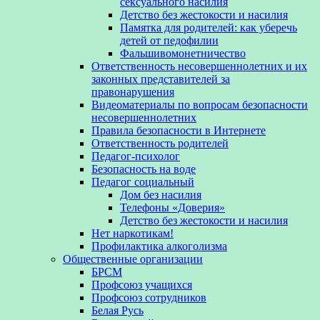
сексуального насилия
Детство без жестокости и насилия
Памятка для родителей: как уберечь
детей от педофилии
Фальшивомонетничество
Ответственность несовершеннолетних и их
законных представителей за
правонарушения
Видеоматериалы по вопросам безопасности
несовершеннолетних
Правила безопасности в Интернете
Ответственность родителей
Педагог-психолог
Безопасность на воде
Педагог социальный
Дом без насилия
Телефоны «Доверия»
Детство без жестокости и насилия
Нет наркотикам!
Профилактика алкоголизма
Общественные организации
БРСМ
Профсоюз учащихся
Профсоюз сотрудников
Белая Русь