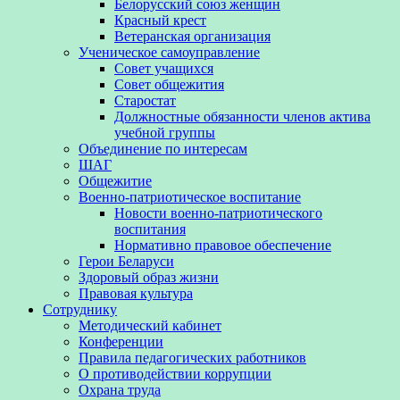
Белорусский союз женщин
Красный крест
Ветеранская организация
Ученическое самоуправление
Совет учащихся
Совет общежития
Старостат
Должностные обязанности членов актива
учебной группы
Объединение по интересам
ШАГ
Общежитие
Военно-патриотическое воспитание
Новости военно-патриотического
воспитания
Нормативно правовое обеспечение
Герои Беларуси
Здоровый образ жизни
Правовая культура
Сотруднику
Методический кабинет
Конференции
Правила педагогических работников
О противодействии коррупции
Охрана труда