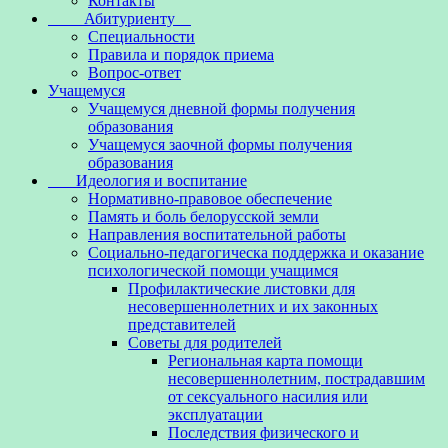
Контакты
Абитуриенту
Специальности
Правила и порядок приема
Вопрос-ответ
Учащемуся
Учащемуся дневной формы получения
образования
Учащемуся заочной формы получения
образования
Идеология и воспитание
Нормативно-правовое обеспечение
Память и боль белорусской земли
Направления воспитательной работы
Социально-педагогическа поддержка и оказание
психологической помощи учащимся
Профилактические листовки для
несовершеннолетних и их законных
представителей
Советы для родителей
Региональная карта помощи
несовершеннолетним, пострадавшим
от сексуального насилия или
эксплуатации
Последствия физического и