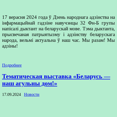
17 верасня 2024 года ў Дзень народнага адзінства на
інфармацыйнай гадзіне навучэнцы 32 Фн-Б групы
напісалі дыктант на беларускай мове. Тэма дыктанта,
прысвечаная патрыятызму і адзінству беларускага
народа, вельмі актуальна ў наш час. Мы разам! Мы
адзіны!
Подробнее
Тематическая выставка «Беларусь —
наш агульны дом!»
17.09.2024
Новости