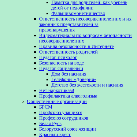
Памятка для родителей: как уберечь
детей от педофилии
Фальшивомонетничество
Ответственность несовершеннолетних и их
законных представителей за
правонарушения
Видеоматериалы по вопросам безопасности
несовершеннолетних
Правила безопасности в Интернете
Ответственность родителей
Педагог-психолог
Безопасность на воде
Педагог социальный
Дом без насилия
Телефоны «Доверия»
Детство без жестокости и насилия
Нет наркотикам!
Профилактика алкоголизма
Общественные организации
БРСМ
Профсоюз учащихся
Профсоюз сотрудников
Белая Русь
Белорусский союз женщин
Красный крест