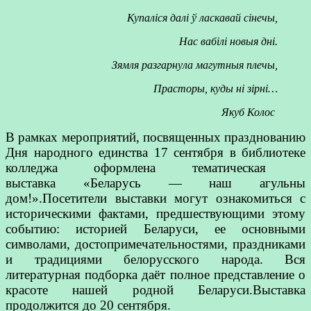
Купаліся далі ў ласкавай сінечы,
Нас вабілі новыя дні.
Зямля разгарнула магутныя плечы,
Прасторы, куды ні зірні…
Якуб Колоc
В рамках мероприятий, посвященных празднованию
Дня народного единства 17 сентября в библиотеке
колледжа оформлена тематическая
выставка «Беларусь — наш агульны
дом!».Посетители выставки могут ознакомиться с
историческими фактами, предшествующими этому
событию: историей Беларуси, ее основными
символами, достопримечательностями, праздниками
и традициями белорусского народа. Вся
литературная подборка даёт полное представление о
красоте нашей родной Беларуси.Выставка
продолжится до 20 сентября.