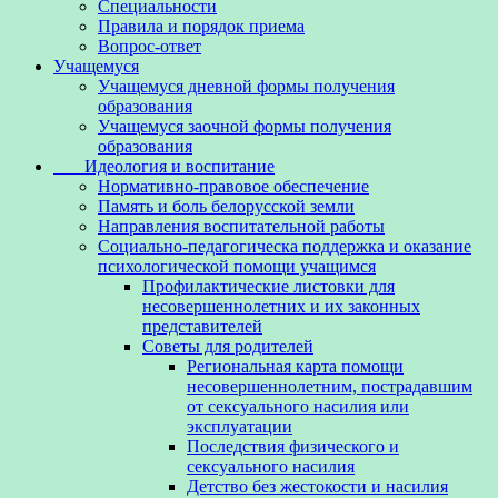
Специальности
Правила и порядок приема
Вопрос-ответ
Учащемуся
Учащемуся дневной формы получения
образования
Учащемуся заочной формы получения
образования
Идеология и воспитание
Нормативно-правовое обеспечение
Память и боль белорусской земли
Направления воспитательной работы
Социально-педагогическа поддержка и оказание
психологической помощи учащимся
Профилактические листовки для
несовершеннолетних и их законных
представителей
Советы для родителей
Региональная карта помощи
несовершеннолетним, пострадавшим
от сексуального насилия или
эксплуатации
Последствия физического и
сексуального насилия
Детство без жестокости и насилия