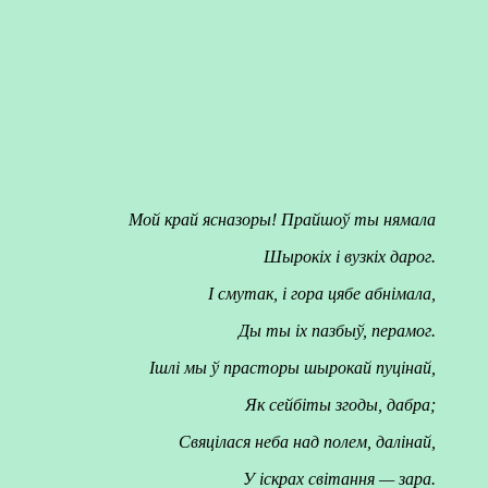
Мой край ясназоры! Прайшоў ты нямала
Шырокіх і вузкіх дарог.
I смутак, і гора цябе абнімала,
Ды ты іх пазбыў, перамог.
Ішлі мы ў прасторы шырокай пуцінай,
Як сейбіты згоды, дабра;
Свяцілася неба над полем, далінай,
У іскрах світання — зара.