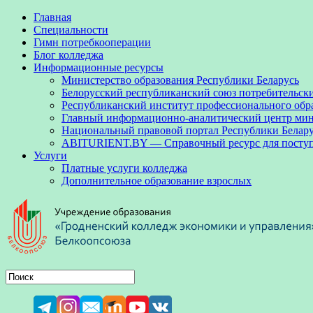
Главная
Специальности
Гимн потребкооперации
Блог колледжа
Информационные ресурсы
Министерство образования Республики Беларусь
Белорусский республиканский союз потребительск
Республиканский институт профессионального обр
Главный информационно-аналитический центр мини
Национальный правовой портал Республики Белар
ABITURIENT.BY — Справочный ресурс для посту
Услуги
Платные услуги колледжа
Дополнительное образование взрослых