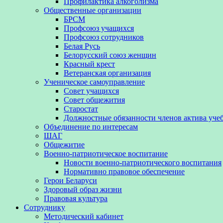
Профилактика алкоголизма
Общественные организации
БРСМ
Профсоюз учащихся
Профсоюз сотрудников
Белая Русь
Белорусский союз женщин
Красный крест
Ветеранская организация
Ученическое самоуправление
Совет учащихся
Совет общежития
Старостат
Должностные обязанности членов актива уче
Объединение по интересам
ШАГ
Общежитие
Военно-патриотическое воспитание
Новости военно-патриотического воспитания
Нормативно правовое обеспечение
Герои Беларуси
Здоровый образ жизни
Правовая культура
Сотруднику
Методический кабинет