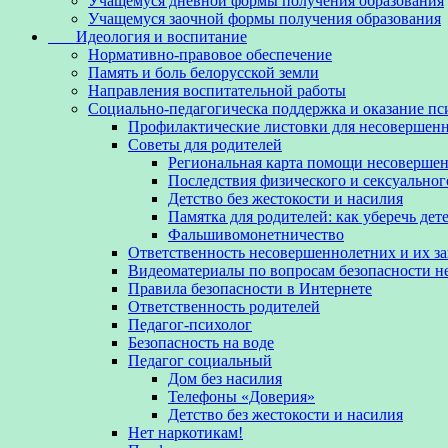
Учащемуся дневной формы получения образования
Учащемуся заочной формы получения образования
Идеология и воспитание
Нормативно-правовое обеспечение
Память и боль белорусской земли
Направления воспитательной работы
Социально-педагогическа поддержка и оказание п
Профилактические листовки для несовершенн
Советы для родителей
Региональная карта помощи несовершен
Последствия физического и сексуальног
Детство без жестокости и насилия
Памятка для родителей: как уберечь дет
Фальшивомонетничество
Ответственность несовершеннолетних и их з
Видеоматериалы по вопросам безопасности 
Правила безопасности в Интернете
Ответственность родителей
Педагог-психолог
Безопасность на воде
Педагог социальный
Дом без насилия
Телефоны «Доверия»
Детство без жестокости и насилия
Нет наркотикам!