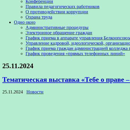
Конференции
Правила педагогических работников
О противодействии коррупции
Охрана труда
Одно окно
Административные процедуры
Электронное обращение граждан
График приема в аппарате управления Белкоопсоюз
Управление кадровой, идеологической, организаци
График приема граждан администрацией колледжа
График проведения «прямых телефонных линий»
25.11.2024
Тематическая выставка «Тебе о праве – 
25.11.2024
Новости