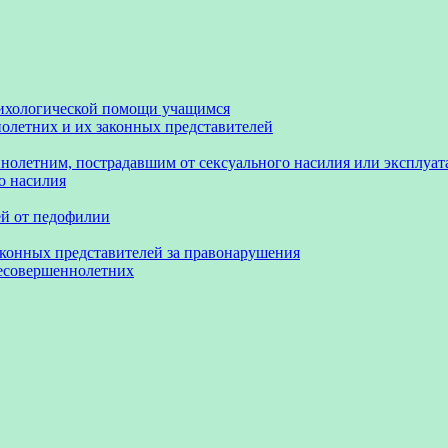
сихологической помощи учащимся
олетних и их законных представителей
нолетним, пострадавшим от сексуального насилия или эксплуа
о насилия
ей от педофилии
аконных представителей за правонарушения
несовершеннолетних