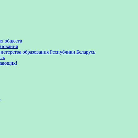
их обществ
азования
стерства образования Республики Беларусь
усь
пающих!