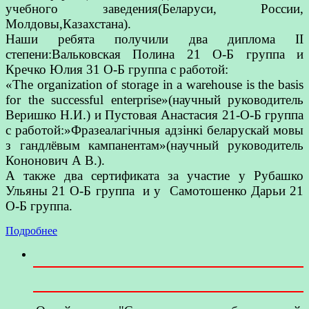
учебного заведения(Беларуси, России,
Молдовы,Казахстана).
Наши ребята получили два диплома II
степени:Вальковская Полина 21 О-Б группа и
Кречко Юлия 31 О-Б группа с работой:
«The organization of storage in a warehouse is the basis
for the successful enterprise»(научный руководитель
Веришко Н.И.) и Пустовая Анастасия 21-О-Б группа
с работой:»Фразеалагічныя адзінкі беларускай мовы
з гандлёвым кампанентам»(научный руководитель
Кононович А В.).
А также два сертификата за участие у Рубашко
Ульяны 21 О-Б группа и у Самотошенко Дарьи 21
О-Б группа.
Подробнее