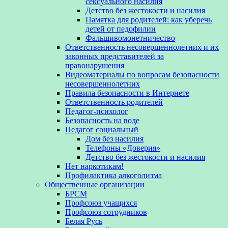
сексуального насилия
Детство без жестокости и насилия
Памятка для родителей: как уберечь
детей от педофилии
Фальшивомонетничество
Ответственность несовершеннолетних и их
законных представителей за
правонарушения
Видеоматериалы по вопросам безопасности
несовершеннолетних
Правила безопасности в Интернете
Ответственность родителей
Педагог-психолог
Безопасность на воде
Педагог социальный
Дом без насилия
Телефоны «Доверия»
Детство без жестокости и насилия
Нет наркотикам!
Профилактика алкоголизма
Общественные организации
БРСМ
Профсоюз учащихся
Профсоюз сотрудников
Белая Русь