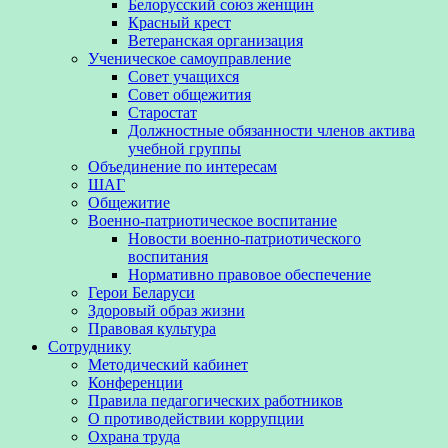
Белорусский союз женщин
Красный крест
Ветеранская организация
Ученическое самоуправление
Совет учащихся
Совет общежития
Старостат
Должностные обязанности членов актива
учебной группы
Объединение по интересам
ШАГ
Общежитие
Военно-патриотическое воспитание
Новости военно-патриотического
воспитания
Нормативно правовое обеспечение
Герои Беларуси
Здоровый образ жизни
Правовая культура
Сотруднику
Методический кабинет
Конференции
Правила педагогических работников
О противодействии коррупции
Охрана труда