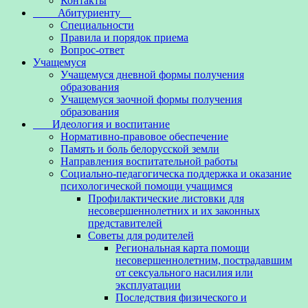
Контакты
Абитуриенту
Специальности
Правила и порядок приема
Вопрос-ответ
Учащемуся
Учащемуся дневной формы получения
образования
Учащемуся заочной формы получения
образования
Идеология и воспитание
Нормативно-правовое обеспечение
Память и боль белорусской земли
Направления воспитательной работы
Социально-педагогическа поддержка и оказание
психологической помощи учащимся
Профилактические листовки для
несовершеннолетних и их законных
представителей
Советы для родителей
Региональная карта помощи
несовершеннолетним, пострадавшим
от сексуального насилия или
эксплуатации
Последствия физического и