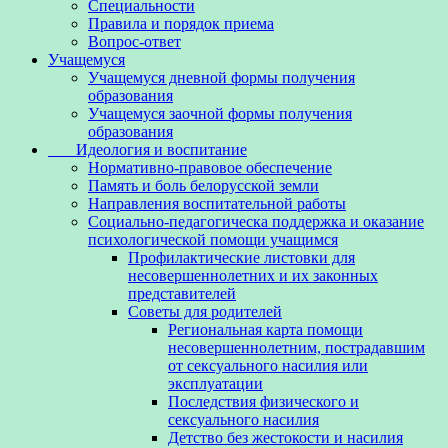
Специальности
Правила и порядок приема
Вопрос-ответ
Учащемуся
Учащемуся дневной формы получения
образования
Учащемуся заочной формы получения
образования
Идеология и воспитание
Нормативно-правовое обеспечение
Память и боль белорусской земли
Направления воспитательной работы
Социально-педагогическа поддержка и оказание
психологической помощи учащимся
Профилактические листовки для
несовершеннолетних и их законных
представителей
Советы для родителей
Региональная карта помощи
несовершеннолетним, пострадавшим
от сексуального насилия или
эксплуатации
Последствия физического и
сексуального насилия
Детство без жестокости и насилия