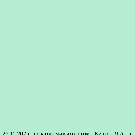
26.11.2025 педагогом-психологом Куцко Л.А. в