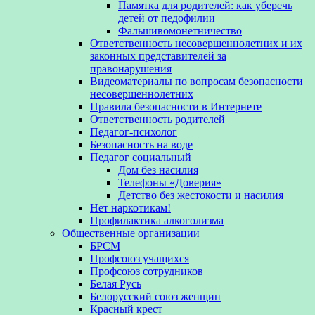
Памятка для родителей: как уберечь
детей от педофилии
Фальшивомонетничество
Ответственность несовершеннолетних и их
законных представителей за
правонарушения
Видеоматериалы по вопросам безопасности
несовершеннолетних
Правила безопасности в Интернете
Ответственность родителей
Педагог-психолог
Безопасность на воде
Педагог социальный
Дом без насилия
Телефоны «Доверия»
Детство без жестокости и насилия
Нет наркотикам!
Профилактика алкоголизма
Общественные организации
БРСМ
Профсоюз учащихся
Профсоюз сотрудников
Белая Русь
Белорусский союз женщин
Красный крест