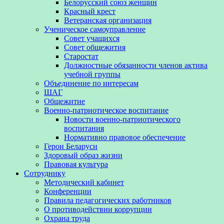
Белорусский союз женщин
Красный крест
Ветеранская организация
Ученическое самоуправление
Совет учащихся
Совет общежития
Старостат
Должностные обязанности членов актива
учебной группы
Объединение по интересам
ШАГ
Общежитие
Военно-патриотическое воспитание
Новости военно-патриотического
воспитания
Нормативно правовое обеспечение
Герои Беларуси
Здоровый образ жизни
Правовая культура
Сотруднику
Методический кабинет
Конференции
Правила педагогических работников
О противодействии коррупции
Охрана труда