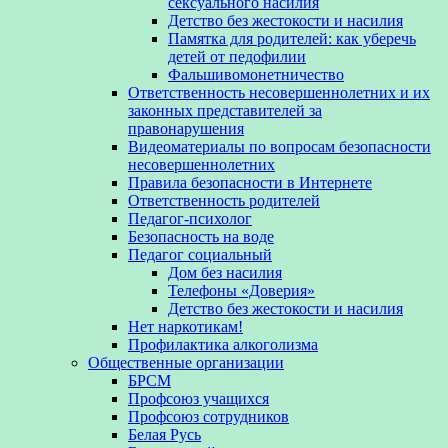
сексуального насилия
Детство без жестокости и насилия
Памятка для родителей: как уберечь
детей от педофилии
Фальшивомонетничество
Ответственность несовершеннолетних и их
законных представителей за
правонарушения
Видеоматериалы по вопросам безопасности
несовершеннолетних
Правила безопасности в Интернете
Ответственность родителей
Педагог-психолог
Безопасность на воде
Педагог социальный
Дом без насилия
Телефоны «Доверия»
Детство без жестокости и насилия
Нет наркотикам!
Профилактика алкоголизма
Общественные организации
БРСМ
Профсоюз учащихся
Профсоюз сотрудников
Белая Русь