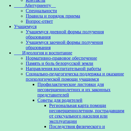
Контакты
Абитуриенту
Специальности
Правила и порядок приема
Вопрос-ответ
Учащемуся
Учащемуся дневной формы получения
образования
Учащемуся заочной формы получения
образования
Идеология и воспитание
Нормативно-правовое обеспечение
Память и боль белорусской земли
Направления воспитательной работы
Социально-педагогическа поддержка и оказание
психологической помощи учащимся
Профилактические листовки для
несовершеннолетних и их законных
представителей
Советы для родителей
Региональная карта помощи
несовершеннолетним, пострадавшим
от сексуального насилия или
эксплуатации
Последствия физического и