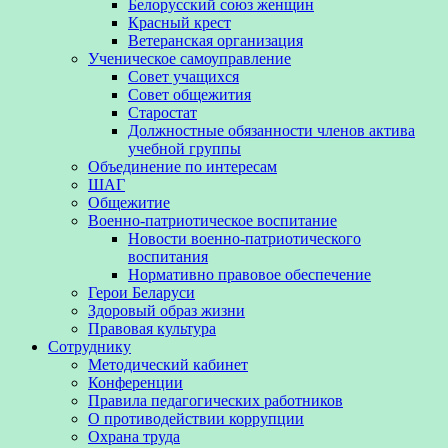
Белорусский союз женщин
Красный крест
Ветеранская организация
Ученическое самоуправление
Совет учащихся
Совет общежития
Старостат
Должностные обязанности членов актива
учебной группы
Объединение по интересам
ШАГ
Общежитие
Военно-патриотическое воспитание
Новости военно-патриотического
воспитания
Нормативно правовое обеспечение
Герои Беларуси
Здоровый образ жизни
Правовая культура
Сотруднику
Методический кабинет
Конференции
Правила педагогических работников
О противодействии коррупции
Охрана труда