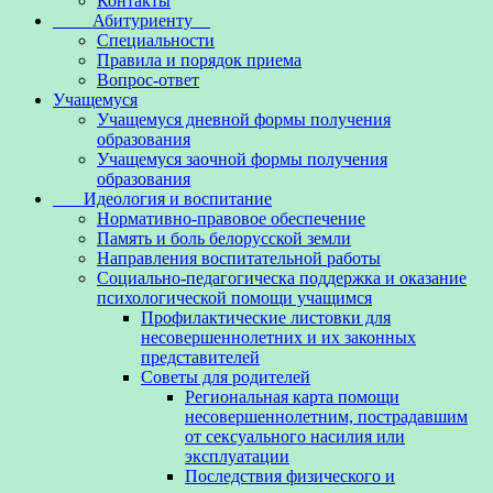
Контакты
Абитуриенту
Специальности
Правила и порядок приема
Вопрос-ответ
Учащемуся
Учащемуся дневной формы получения
образования
Учащемуся заочной формы получения
образования
Идеология и воспитание
Нормативно-правовое обеспечение
Память и боль белорусской земли
Направления воспитательной работы
Социально-педагогическа поддержка и оказание
психологической помощи учащимся
Профилактические листовки для
несовершеннолетних и их законных
представителей
Советы для родителей
Региональная карта помощи
несовершеннолетним, пострадавшим
от сексуального насилия или
эксплуатации
Последствия физического и