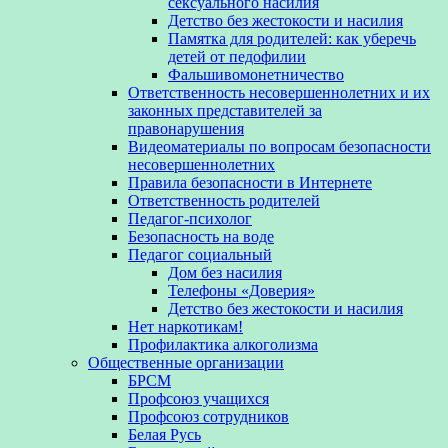
сексуального насилия
Детство без жестокости и насилия
Памятка для родителей: как уберечь
детей от педофилии
Фальшивомонетничество
Ответственность несовершеннолетних и их
законных представителей за
правонарушения
Видеоматериалы по вопросам безопасности
несовершеннолетних
Правила безопасности в Интернете
Ответственность родителей
Педагог-психолог
Безопасность на воде
Педагог социальный
Дом без насилия
Телефоны «Доверия»
Детство без жестокости и насилия
Нет наркотикам!
Профилактика алкоголизма
Общественные организации
БРСМ
Профсоюз учащихся
Профсоюз сотрудников
Белая Русь