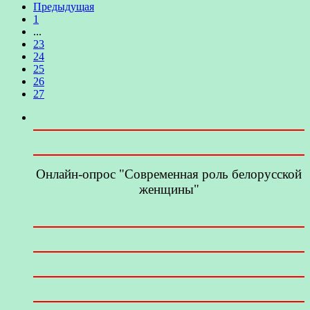
Предыдущая
1
...
23
24
25
26
27
Онлайн-опрос "Современная роль белорусской
женщины"