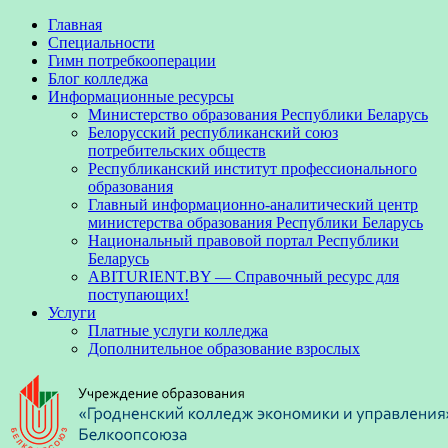
Главная
Специальности
Гимн потребкооперации
Блог колледжа
Информационные ресурсы
Министерство образования Республики Беларусь
Белорусский республиканский союз
потребительских обществ
Республиканский институт профессионального
образования
Главный информационно-аналитический центр
министерства образования Республики Беларусь
Национальный правовой портал Республики
Беларусь
ABITURIENT.BY — Справочный ресурс для
поступающих!
Услуги
Платные услуги колледжа
Дополнительное образование взрослых