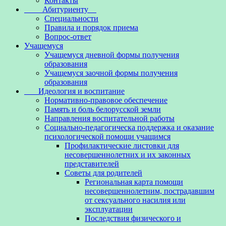
Контакты
Абитуриенту
Специальности
Правила и порядок приема
Вопрос-ответ
Учащемуся
Учащемуся дневной формы получения
образования
Учащемуся заочной формы получения
образования
Идеология и воспитание
Нормативно-правовое обеспечение
Память и боль белорусской земли
Направления воспитательной работы
Социально-педагогическа поддержка и оказание
психологической помощи учащимся
Профилактические листовки для
несовершеннолетних и их законных
представителей
Советы для родителей
Региональная карта помощи
несовершеннолетним, пострадавшим
от сексуального насилия или
эксплуатации
Последствия физического и