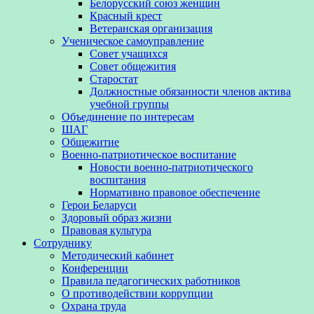
Белорусский союз женщин
Красный крест
Ветеранская организация
Ученическое самоуправление
Совет учащихся
Совет общежития
Старостат
Должностные обязанности членов актива
учебной группы
Объединение по интересам
ШАГ
Общежитие
Военно-патриотическое воспитание
Новости военно-патриотического
воспитания
Нормативно правовое обеспечение
Герои Беларуси
Здоровый образ жизни
Правовая культура
Сотруднику
Методический кабинет
Конференции
Правила педагогических работников
О противодействии коррупции
Охрана труда