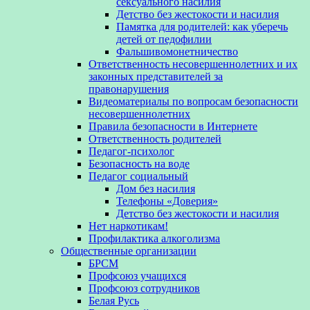
сексуального насилия
Детство без жестокости и насилия
Памятка для родителей: как уберечь
детей от педофилии
Фальшивомонетничество
Ответственность несовершеннолетних и их
законных представителей за
правонарушения
Видеоматериалы по вопросам безопасности
несовершеннолетних
Правила безопасности в Интернете
Ответственность родителей
Педагог-психолог
Безопасность на воде
Педагог социальный
Дом без насилия
Телефоны «Доверия»
Детство без жестокости и насилия
Нет наркотикам!
Профилактика алкоголизма
Общественные организации
БРСМ
Профсоюз учащихся
Профсоюз сотрудников
Белая Русь