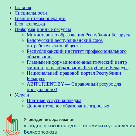
Главная
Специальности
Гимн потребкооперации
Блог колледжа
Информационные ресурсы
Министерство образования Республики Беларусь
Белорусский республиканский союз
потребительских обществ
Республиканский институт профессионального
образования
Главный информационно-аналитический центр
министерства образования Республики Беларусь
Национальный правовой портал Республики
Беларусь
ABITURIENT.BY — Справочный ресурс для
поступающих!
Услуги
Платные услуги колледжа
Дополнительное образование взрослых