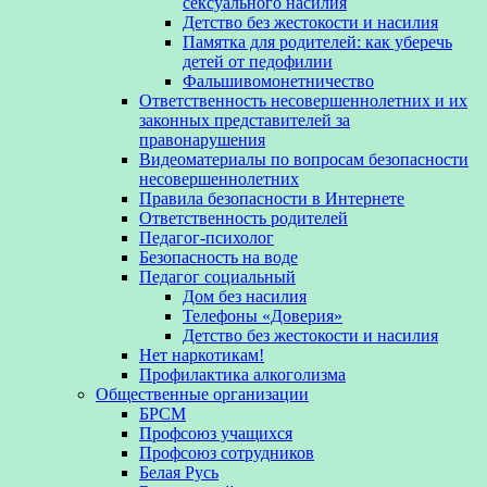
сексуального насилия
Детство без жестокости и насилия
Памятка для родителей: как уберечь
детей от педофилии
Фальшивомонетничество
Ответственность несовершеннолетних и их
законных представителей за
правонарушения
Видеоматериалы по вопросам безопасности
несовершеннолетних
Правила безопасности в Интернете
Ответственность родителей
Педагог-психолог
Безопасность на воде
Педагог социальный
Дом без насилия
Телефоны «Доверия»
Детство без жестокости и насилия
Нет наркотикам!
Профилактика алкоголизма
Общественные организации
БРСМ
Профсоюз учащихся
Профсоюз сотрудников
Белая Русь