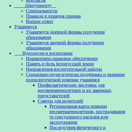
Контакты
Абитуриенту
Специальности
Правила и порядок приема
Вопрос-ответ
Учащемуся
Учащемуся дневной формы получения
образования
Учащемуся заочной формы получения
образования
Идеология и воспитание
Нормативно-правовое обеспечение
Память и боль белорусской земли
Направления воспитательной работы
Социально-педагогическа поддержка и оказание
психологической помощи учащимся
Профилактические листовки для
несовершеннолетних и их законных
представителей
Советы для родителей
Региональная карта помощи
несовершеннолетним, пострадавшим
от сексуального насилия или
эксплуатации
Последствия физического и