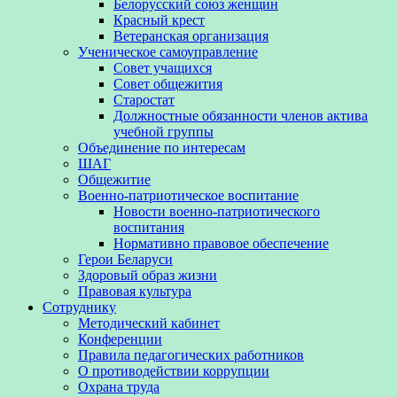
Белорусский союз женщин
Красный крест
Ветеранская организация
Ученическое самоуправление
Совет учащихся
Совет общежития
Старостат
Должностные обязанности членов актива
учебной группы
Объединение по интересам
ШАГ
Общежитие
Военно-патриотическое воспитание
Новости военно-патриотического
воспитания
Нормативно правовое обеспечение
Герои Беларуси
Здоровый образ жизни
Правовая культура
Сотруднику
Методический кабинет
Конференции
Правила педагогических работников
О противодействии коррупции
Охрана труда