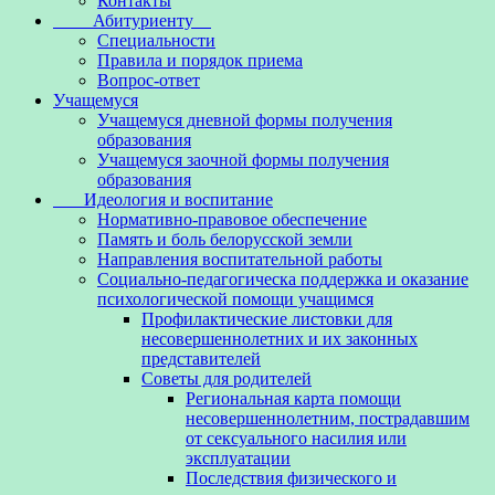
Контакты
Абитуриенту
Специальности
Правила и порядок приема
Вопрос-ответ
Учащемуся
Учащемуся дневной формы получения
образования
Учащемуся заочной формы получения
образования
Идеология и воспитание
Нормативно-правовое обеспечение
Память и боль белорусской земли
Направления воспитательной работы
Социально-педагогическа поддержка и оказание
психологической помощи учащимся
Профилактические листовки для
несовершеннолетних и их законных
представителей
Советы для родителей
Региональная карта помощи
несовершеннолетним, пострадавшим
от сексуального насилия или
эксплуатации
Последствия физического и