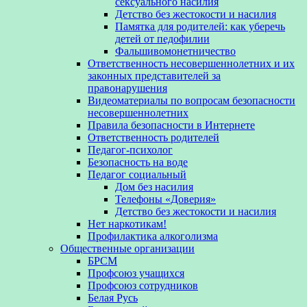
сексуального насилия
Детство без жестокости и насилия
Памятка для родителей: как уберечь
детей от педофилии
Фальшивомонетничество
Ответственность несовершеннолетних и их
законных представителей за
правонарушения
Видеоматериалы по вопросам безопасности
несовершеннолетних
Правила безопасности в Интернете
Ответственность родителей
Педагог-психолог
Безопасность на воде
Педагог социальный
Дом без насилия
Телефоны «Доверия»
Детство без жестокости и насилия
Нет наркотикам!
Профилактика алкоголизма
Общественные организации
БРСМ
Профсоюз учащихся
Профсоюз сотрудников
Белая Русь