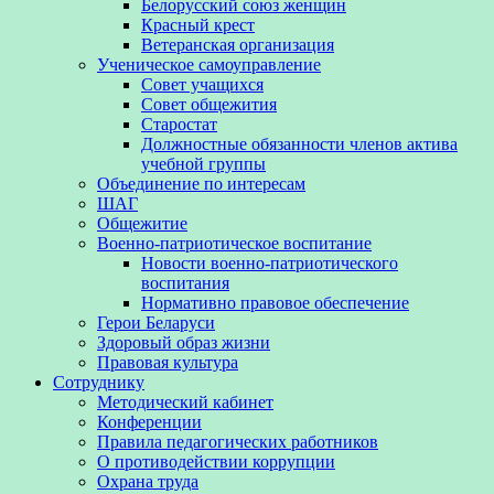
Белорусский союз женщин
Красный крест
Ветеранская организация
Ученическое самоуправление
Совет учащихся
Совет общежития
Старостат
Должностные обязанности членов актива
учебной группы
Объединение по интересам
ШАГ
Общежитие
Военно-патриотическое воспитание
Новости военно-патриотического
воспитания
Нормативно правовое обеспечение
Герои Беларуси
Здоровый образ жизни
Правовая культура
Сотруднику
Методический кабинет
Конференции
Правила педагогических работников
О противодействии коррупции
Охрана труда