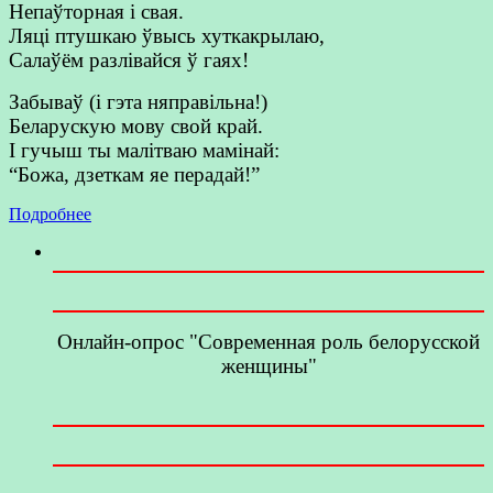
Непаўторная і свая.
Ляці птушкаю ўвысь хуткакрылаю,
Салаўём разлівайся ў гаях!
Забываў (і гэта няправільна!)
Беларускую мову свой край.
І гучыш ты малітваю мамінай:
“Божа, дзеткам яе перадай!”
Подробнее
Онлайн-опрос "Современная роль белорусской
женщины"