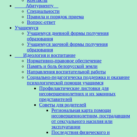
Контакты
Абитуриенту
Специальности
Правила и порядок приема
Вопрос-ответ
Учащемуся
Учащемуся дневной формы получения
образования
Учащемуся заочной формы получения
образования
Идеология и воспитание
Нормативно-правовое обеспечение
Память и боль белорусской земли
Направления воспитательной работы
Социально-педагогическа поддержка и оказание
психологической помощи учащимся
Профилактические листовки для
несовершеннолетних и их законных
представителей
Советы для родителей
Региональная карта помощи
несовершеннолетним, пострадавшим
от сексуального насилия или
эксплуатации
Последствия физического и