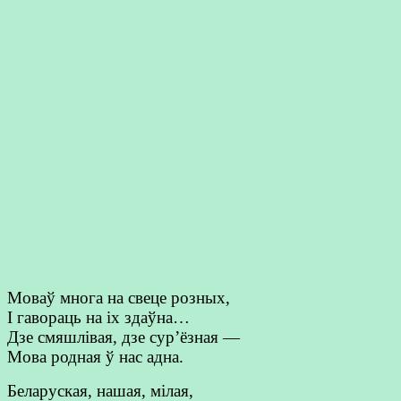
Моваў многа на свеце розных,
І гавораць на іх здаўна…
Дзе смяшлівая, дзе сур’ёзная —
Мова родная ў нас адна.
Беларуская, нашая, мілая,