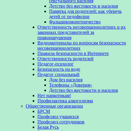
сексуального насилия
Детство без жестокости и насилия
Памятка для родителей: как уберечь
детей от педофилии
Фальшивомонетничество
Ответственность несовершеннолетних и их
законных представителей за
правонарушения
Видеоматериалы по вопросам безопасности
несовершеннолетних
Правила безопасности в Интернете
Ответственность родителей
Педагог-психолог
Безопасность на воде
Педагог социальный
Дом без насилия
Телефоны «Доверия»
Детство без жестокости и насилия
Нет наркотикам!
Профилактика алкоголизма
Общественные организации
БРСМ
Профсоюз учащихся
Профсоюз сотрудников
Белая Русь