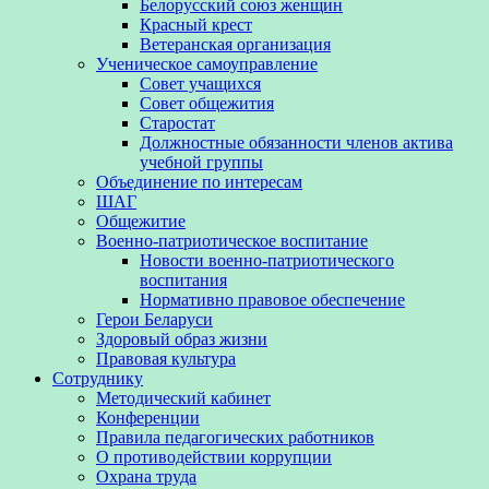
Белорусский союз женщин
Красный крест
Ветеранская организация
Ученическое самоуправление
Совет учащихся
Совет общежития
Старостат
Должностные обязанности членов актива
учебной группы
Объединение по интересам
ШАГ
Общежитие
Военно-патриотическое воспитание
Новости военно-патриотического
воспитания
Нормативно правовое обеспечение
Герои Беларуси
Здоровый образ жизни
Правовая культура
Сотруднику
Методический кабинет
Конференции
Правила педагогических работников
О противодействии коррупции
Охрана труда