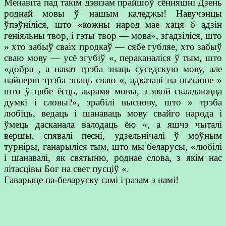
Менавіта пад такім дэвізам прайшоў сённяшні Дзень
роднай мовы ў нашым каледжы! Навучэнцы
ўпэўніліся, што «кожны народ мае хаця б адзін
геніяльны твор, і гэты твор — мова», згадзіліся, што
» хто забыў сваіх продкаў — сябе губляе, хто забыў
сваю мову — усё згубіў «, пераканаліся ў тым, што
«добра , а нават трэба знаць суседскую мову, але
найперш трэба знаць сваю «, адказалі на пытанне »
што ў цябе ёсць, акрамя мовы, з якой складаюцца
думкі і словы?», зрабілі выснову, што » трэба
любіць, ведаць і шанаваць мову свайго народа і
ўмець дасканала валодаць ёю «, а яшчэ чыталі
вершы, спявалі песні, удзельнічалі ў моўным
турніры, ганарыліся тым, што мы беларусы, «любілі
і шанавалі, як святыню, роднае слова, з якім нас
літасцівы Бог на свет пусціў «.
Гаварыце па-беларуску самі і разам з намі!