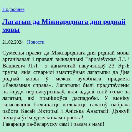
Подробнее
Лагатып да Міжнароднага дня роднай
мовы
21.02.2024
Новости
Сумесны праект да Міжнароднага дня роднай мовы
арганізавалі і правялі выкладчыкі Гардзіеўская Л.І. і
Вашкевіч Л.Л. з дапамогай навучэнцаў 23 Эр-Б
групы, якія стварылі змястоўныя лагатыпы да Дня
роднай мовы ў межах вучэбнага прадмета
«Рэкламная справа». Лагатыпы былі прадстаўлены
на «суд» першакурснікаў, якія аддалі свой голас за
лагатып, які прыйшоўся даспадобы. У выніку
галасавання большасць колькасць галасоў набрала
работа Касай Вікторыі і Аніська Анастасіі! Дзякуй
шчыры ўсім удзельнікам праекта!
Гаварыце па-беларуску самі і разам з намі!