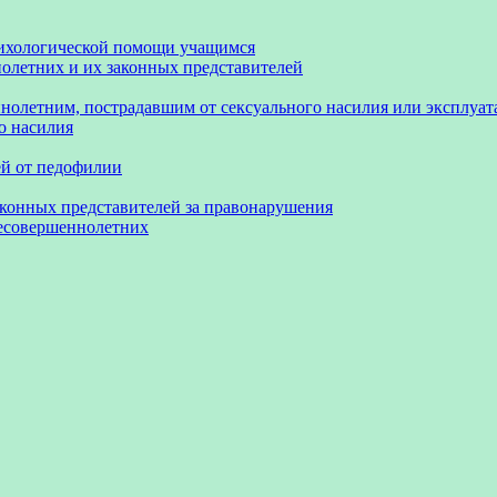
сихологической помощи учащимся
олетних и их законных представителей
нолетним, пострадавшим от сексуального насилия или эксплуа
о насилия
ей от педофилии
аконных представителей за правонарушения
несовершеннолетних