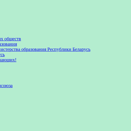
их обществ
азования
стерства образования Республики Беларусь
усь
пающих!