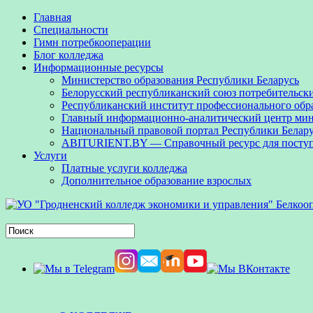
Главная
Специальности
Гимн потребкооперации
Блог колледжа
Информационные ресурсы
Министерство образования Республики Беларусь
Белорусский республиканский союз потребительск
Республиканский институт профессионального обр
Главный информационно-аналитический центр мини
Национальный правовой портал Республики Белар
ABITURIENT.BY — Справочный ресурс для посту
Услуги
Платные услуги колледжа
Дополнительное образование взрослых