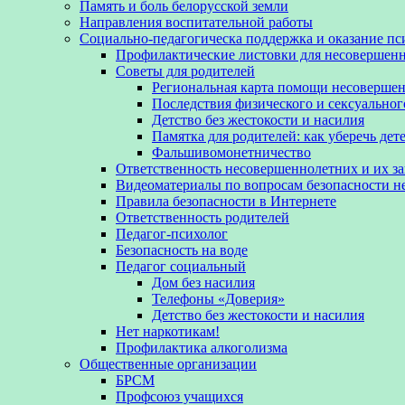
Память и боль белорусской земли
Направления воспитательной работы
Социально-педагогическа поддержка и оказание п
Профилактические листовки для несовершенн
Советы для родителей
Региональная карта помощи несовершен
Последствия физического и сексуальног
Детство без жестокости и насилия
Памятка для родителей: как уберечь дет
Фальшивомонетничество
Ответственность несовершеннолетних и их з
Видеоматериалы по вопросам безопасности 
Правила безопасности в Интернете
Ответственность родителей
Педагог-психолог
Безопасность на воде
Педагог социальный
Дом без насилия
Телефоны «Доверия»
Детство без жестокости и насилия
Нет наркотикам!
Профилактика алкоголизма
Общественные организации
БРСМ
Профсоюз учащихся