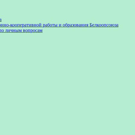
а
онно-кооперативной работы и образования Белкоопсоюза
 по личным вопросам