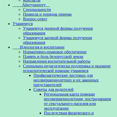
Контакты
Абитуриенту
Специальности
Правила и порядок приема
Вопрос-ответ
Учащемуся
Учащемуся дневной формы получения
образования
Учащемуся заочной формы получения
образования
Идеология и воспитание
Нормативно-правовое обеспечение
Память и боль белорусской земли
Направления воспитательной работы
Социально-педагогическа поддержка и оказание
психологической помощи учащимся
Профилактические листовки для
несовершеннолетних и их законных
представителей
Советы для родителей
Региональная карта помощи
несовершеннолетним, пострадавшим
от сексуального насилия или
эксплуатации
Последствия физического и