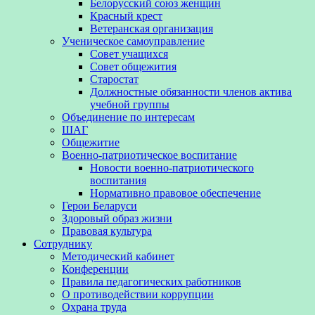
Белорусский союз женщин
Красный крест
Ветеранская организация
Ученическое самоуправление
Совет учащихся
Совет общежития
Старостат
Должностные обязанности членов актива
учебной группы
Объединение по интересам
ШАГ
Общежитие
Военно-патриотическое воспитание
Новости военно-патриотического
воспитания
Нормативно правовое обеспечение
Герои Беларуси
Здоровый образ жизни
Правовая культура
Сотруднику
Методический кабинет
Конференции
Правила педагогических работников
О противодействии коррупции
Охрана труда