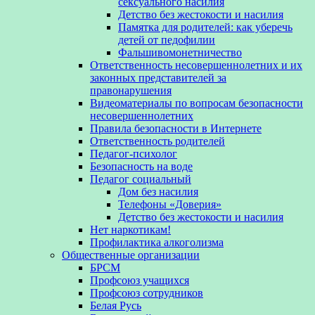
сексуального насилия
Детство без жестокости и насилия
Памятка для родителей: как уберечь
детей от педофилии
Фальшивомонетничество
Ответственность несовершеннолетних и их
законных представителей за
правонарушения
Видеоматериалы по вопросам безопасности
несовершеннолетних
Правила безопасности в Интернете
Ответственность родителей
Педагог-психолог
Безопасность на воде
Педагог социальный
Дом без насилия
Телефоны «Доверия»
Детство без жестокости и насилия
Нет наркотикам!
Профилактика алкоголизма
Общественные организации
БРСМ
Профсоюз учащихся
Профсоюз сотрудников
Белая Русь