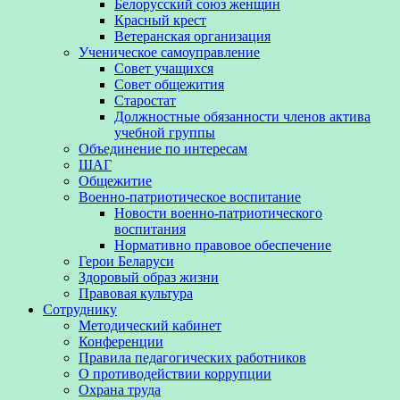
Белорусский союз женщин
Красный крест
Ветеранская организация
Ученическое самоуправление
Совет учащихся
Совет общежития
Старостат
Должностные обязанности членов актива
учебной группы
Объединение по интересам
ШАГ
Общежитие
Военно-патриотическое воспитание
Новости военно-патриотического
воспитания
Нормативно правовое обеспечение
Герои Беларуси
Здоровый образ жизни
Правовая культура
Сотруднику
Методический кабинет
Конференции
Правила педагогических работников
О противодействии коррупции
Охрана труда