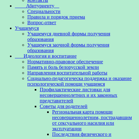
Контакты
Абитуриенту
Специальности
Правила и порядок приема
Вопрос-ответ
Учащемуся
Учащемуся дневной формы получения
образования
Учащемуся заочной формы получения
образования
Идеология и воспитание
Нормативно-правовое обеспечение
Память и боль белорусской земли
Направления воспитательной работы
Социально-педагогическа поддержка и оказание
психологической помощи учащимся
Профилактические листовки для
несовершеннолетних и их законных
представителей
Советы для родителей
Региональная карта помощи
несовершеннолетним, пострадавшим
от сексуального насилия или
эксплуатации
Последствия физического и