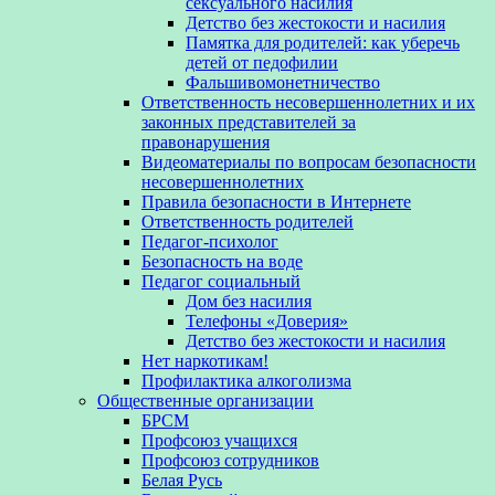
сексуального насилия
Детство без жестокости и насилия
Памятка для родителей: как уберечь
детей от педофилии
Фальшивомонетничество
Ответственность несовершеннолетних и их
законных представителей за
правонарушения
Видеоматериалы по вопросам безопасности
несовершеннолетних
Правила безопасности в Интернете
Ответственность родителей
Педагог-психолог
Безопасность на воде
Педагог социальный
Дом без насилия
Телефоны «Доверия»
Детство без жестокости и насилия
Нет наркотикам!
Профилактика алкоголизма
Общественные организации
БРСМ
Профсоюз учащихся
Профсоюз сотрудников
Белая Русь