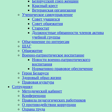
Белорусский союз женщин
Красный крест
Ветеранская организация
Ученическое самоуправление
Совет учащихся
Совет общежития
Старостат
Должностные обязанности членов актива
учебной группы
Объединение по интересам
ШАГ
Общежитие
Военно-патриотическое воспитание
Новости военно-патриотического
воспитания
Нормативно правовое обеспечение
Герои Беларуси
Здоровый образ жизни
Правовая культура
Сотруднику
Методический кабинет
Конференции
Правила педагогических работников
О противодействии коррупции
Охрана труда