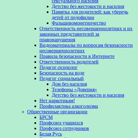
сексуального насилия
Детство без жестокости и насилия
Памятка для родителей: как уберечь
детей от педофилии
Фальшивомонетничество
Ответственность несовершеннолетних и их
законных представителей за
правонарушения
Видеоматериалы по вопросам безопасности
несовершеннолетних
Правила безопасности в Интернете
Ответственность родителей
Педагог-психолог
Безопасность на воде
Педагог социальный
Дом без насилия
Телефоны «Доверия»
Детство без жестокости и насилия
Нет наркотикам!
Профилактика алкоголизма
Общественные организации
БРСМ
Профсоюз учащихся
Профсоюз сотрудников
Белая Русь