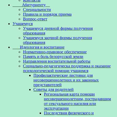
Контакты
Абитуриенту
Специальности
Правила и порядок приема
Вопрос-ответ
Учащемуся
Учащемуся дневной формы получения
образования
Учащемуся заочной формы получения
образования
Идеология и воспитание
Нормативно-правовое обеспечение
Память и боль белорусской земли
Направления воспитательной работы
Социально-педагогическа поддержка и оказание
психологической помощи учащимся
Профилактические листовки для
несовершеннолетних и их законных
представителей
Советы для родителей
Региональная карта помощи
несовершеннолетним, пострадавшим
от сексуального насилия или
эксплуатации
Последствия физического и