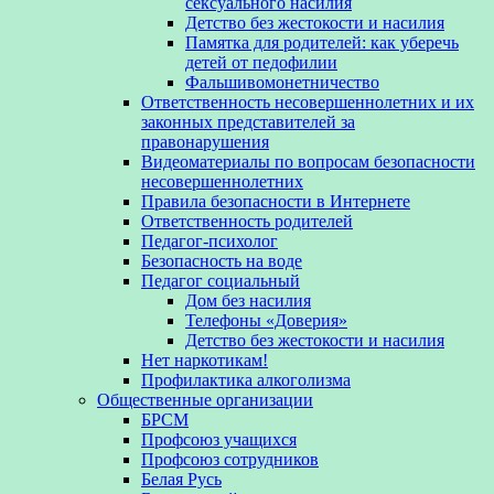
сексуального насилия
Детство без жестокости и насилия
Памятка для родителей: как уберечь
детей от педофилии
Фальшивомонетничество
Ответственность несовершеннолетних и их
законных представителей за
правонарушения
Видеоматериалы по вопросам безопасности
несовершеннолетних
Правила безопасности в Интернете
Ответственность родителей
Педагог-психолог
Безопасность на воде
Педагог социальный
Дом без насилия
Телефоны «Доверия»
Детство без жестокости и насилия
Нет наркотикам!
Профилактика алкоголизма
Общественные организации
БРСМ
Профсоюз учащихся
Профсоюз сотрудников
Белая Русь