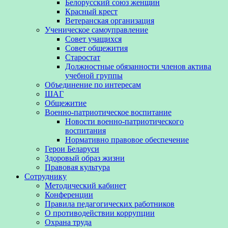
Белорусский союз женщин
Красный крест
Ветеранская организация
Ученическое самоуправление
Совет учащихся
Совет общежития
Старостат
Должностные обязанности членов актива
учебной группы
Объединение по интересам
ШАГ
Общежитие
Военно-патриотическое воспитание
Новости военно-патриотического
воспитания
Нормативно правовое обеспечение
Герои Беларуси
Здоровый образ жизни
Правовая культура
Сотруднику
Методический кабинет
Конференции
Правила педагогических работников
О противодействии коррупции
Охрана труда