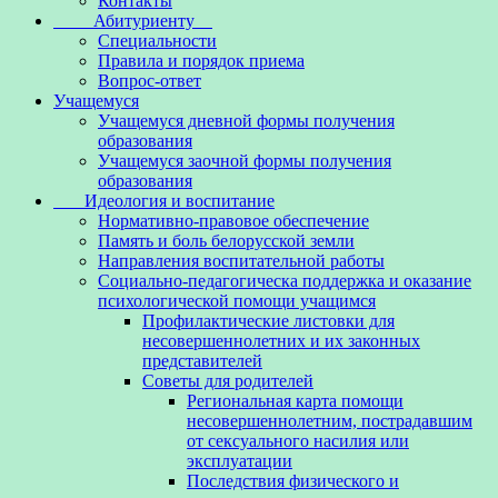
Контакты
Абитуриенту
Специальности
Правила и порядок приема
Вопрос-ответ
Учащемуся
Учащемуся дневной формы получения
образования
Учащемуся заочной формы получения
образования
Идеология и воспитание
Нормативно-правовое обеспечение
Память и боль белорусской земли
Направления воспитательной работы
Социально-педагогическа поддержка и оказание
психологической помощи учащимся
Профилактические листовки для
несовершеннолетних и их законных
представителей
Советы для родителей
Региональная карта помощи
несовершеннолетним, пострадавшим
от сексуального насилия или
эксплуатации
Последствия физического и